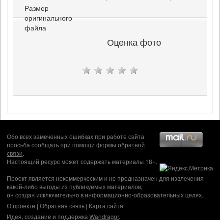
Размер
оригинального
файла
Оценка фото
Обо всех замеченных ошибках при работе сайта
просьба сообщать при помощи формы
обратной
связи
.
Настоящий ресурс может содержать материалы 18+.
Проект является некоммерческим и не предназначен для извлечения
какой-либо выгоды из публикуемых материалов,
он создан исключительно в информационно-образовательных целях.
О проекте
|
Обратная связь
|
Карта сайта
Идея, создание и поддержка
Wandragor
.