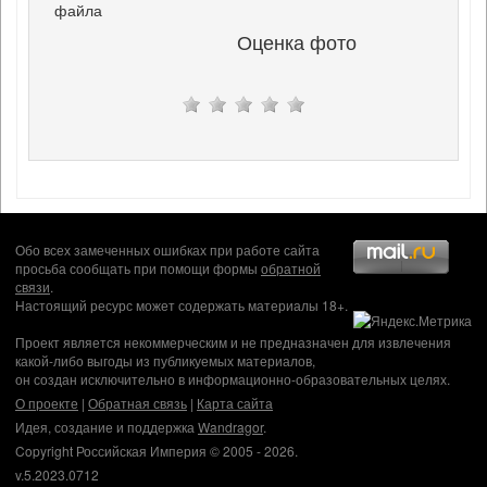
файла
Оценка фото
Обо всех замеченных ошибках при работе сайта
просьба сообщать при помощи формы
обратной
связи
.
Настоящий ресурс может содержать материалы 18+.
Проект является некоммерческим и не предназначен для извлечения
какой-либо выгоды из публикуемых материалов,
он создан исключительно в информационно-образовательных целях.
О проекте
|
Обратная связь
|
Карта сайта
Идея, создание и поддержка
Wandragor
.
Copyright Российская Империя © 2005 - 2026.
v.5.2023.0712