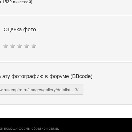
x 1532 пикселей)
Оценка фото
а эту фотографию в форуме (BBcode)
 при помощи формы
обратной связи
.