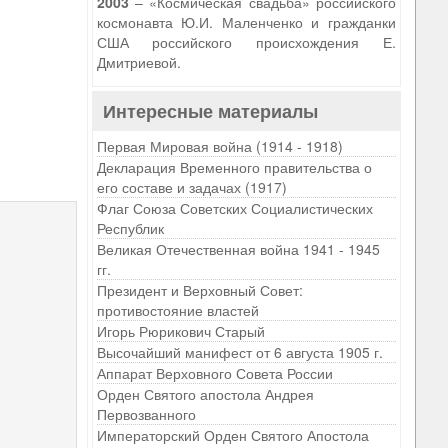
2003
– «Космическая свадьба» российского
космонавта Ю.И. Маленченко и гражданки
США российского происхождения Е.
Дмитриевой.
Интересные материалы
Первая Мировая война (1914 - 1918)
Декларация Временного правительства о
9
его составе и задачах (1917)
Флаг Союза Советских Социалистических
Республик
Великая Отечественная война 1941 - 1945
гг.
Президент и Верховный Совет:
противостояние властей
Игорь Рюрикович Старый
Высочайший манифест от 6 августа 1905 г.
Аппарат Верховного Совета России
Орден Святого апостола Андрея
Первозванного
Императорский Орден Святого Апостола