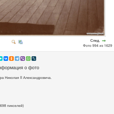
След.
Фото 994 из 162
нформация о фото
а Николая II Александровича.
 698 пикселей)