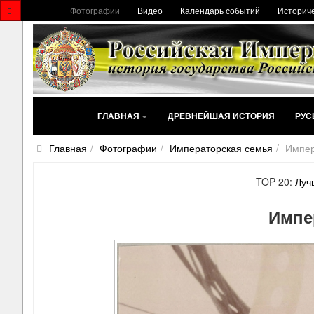
Фотографии
Видео
Календарь событий
Историче
ГЛАВНАЯ
ДРЕВНЕЙШАЯ ИСТОРИЯ
РУС
Главная
Фотографии
Императорская семья
Импер
TOP 20:
Луч
Импе