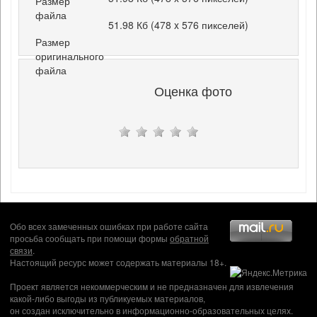
Размер
файла
51.98 Кб (478 x 576 пикселей)
Размер
оригинального
файла
Оценка фото
Обо всех замеченных ошибках при работе сайта
просьба сообщать при помощи формы
обратной
связи
.
Настоящий ресурс может содержать материалы 18+.
Проект является некоммерческим и не предназначен для извлечения
какой-либо выгоды из публикуемых материалов,
он создан исключительно в информационно-образовательных целях.