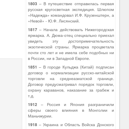
1803
– В путешествие отправилась первая
русская кругосветная экспедиция. Шлюпом
«Надежда» командовал И.Ф. Крузенштерн, а
«Невой» - Ю.Ф. Лисянский.
1817
– Начала действовать Нижегородская
ярмарка. А. Дюма-отец специально приехал
увидеть эту достопримечательность
экзотической страны. Ярмарка процветала
9
почти сто лет и не имела себе подобных ни
в России, ни в Западной Европе.
1851
– В городе Кульджа (Китай) подписан
договор о нормализации русско-китайской
торговли на среднеазиатской границе.
Договор предусматривал порядок торговли,
охрану караванов, наказание за грабеж и
т.д.
1912
– Россия и Япония разграничили
сферы своего влияния в Монголии и
Маньчжурии.
1918
– Украина и Область Войска Донского