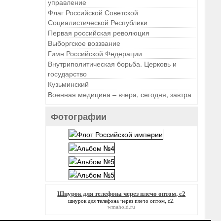
управление
Флаг Российской Советской
Социалистической Республики
Первая российская революция
Выборгское воззвание
Гимн Российской Федерации
Внутриполитическая борьба. Церковь и
государство
Кузьминский
Военная медицина – вчера, сегодня, завтра
Фотографии
Шнурок для телефона через плечо оптом, с2
шнурок для телефона через плечо оптом, с2
.
wmahold.ru