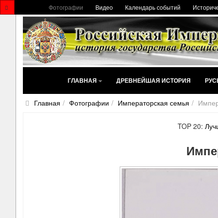
Фотографии
Видео
Календарь событий
Историче
ГЛАВНАЯ
ДРЕВНЕЙШАЯ ИСТОРИЯ
РУС
Главная
Фотографии
Императорская семья
Импер
TOP 20:
Луч
Импе