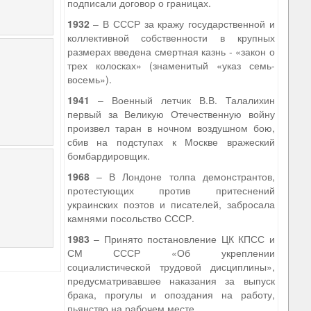
подписали договор о границах.
1932
– В СССР за кражу государственной и
коллективной собственности в крупных
размерах введена смертная казнь - «закон о
трех колосках» (знаменитый «указ семь-
восемь»).
1941
– Военный летчик В.В. Талалихин
первый за Великую Отечественную войну
произвел таран в ночном воздушном бою,
сбив на подступах к Москве вражеский
бомбардировщик.
1968
– В Лондоне толпа демонстрантов,
протестующих против притеснений
украинских поэтов и писателей, забросала
камнями посольство СССР.
1983
– Принято постановление ЦК КПСС и
СМ СССР «Об укреплении
социалистической трудовой дисциплины»,
предусматривавшее наказания за выпуск
брака, прогулы и опоздания на работу,
пьянство на рабочем месте.