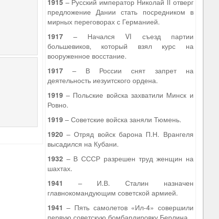
1915
– Русский император Николай II отверг
предложение Дании стать посредником в
мирных переговорах с Германией.
1917
– Начался VI съезд партии
большевиков, который взял курс на
вооруженное восстание.
1917
– В России снят запрет на
деятельность иезуитского ордена.
1919
– Польские войска захватили Минск и
Ровно.
1919
– Советские войска заняли Тюмень.
1920
– Отряд войск барона П.Н. Врангеля
высадился на Кубани.
1932
– В СССР разрешен труд женщин на
шахтах.
1941
– И.В. Сталин назначен
главнокомандующим советской армией.
1941
– Пять самолетов «Ил-4» совершили
первую советскую бомбардировку Берлина.