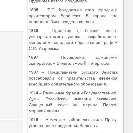
Орденом Святого Владимира.
1805
– Т.С. Кондратьев стал городским
архитектором Воронежа. В городе эта
должность была введена впервые.
5
1835
– Принятие в России нового
университетского устава, разработанного
министром народного образования графом
С.С. Уваровым.
1897
– Посещение германским
императором Вильгельмом II Петергофа.
1907
– Представители русского Земства
потребовали от правительства введения
всеобщего обязательного образования.
1914
– Различные фракции Государственной
Думы Российской империи заключили
Священный союз на период Первой
мировой войны.
1915
– Немецкие войска захватили Прагу,
укрепленное предместье Варшавы.