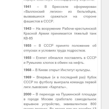
1941
– В Брюсселе сформирован
«Валлонский легион» из бельгийцев,
вызвавшихся сражаться на стороне
фашистов в СССР.
1943
– На вооружение Рабоче-крестьянской
Красной Армии принимается тяжелый танк
КВ-85
1955
– В СССР принято положение об
отпусках и условиях труда подростков.
1955
– Египет обязался поставлять в СССР
и Румынию хлопок в обмен на нефть.
1968
– В Киеве открыт Институт культуры.
1969
– Впервые (и в последний раз) Кубок
СССР по футболу выиграла команда первой
лиги львовские «Карпаты».
2000
– В переходе на Пушкинской площади
в городе Москве сработало самодельное
взрывное устройство, эквивалентное 800
грамм тротила. Во время взрыва погибли 13