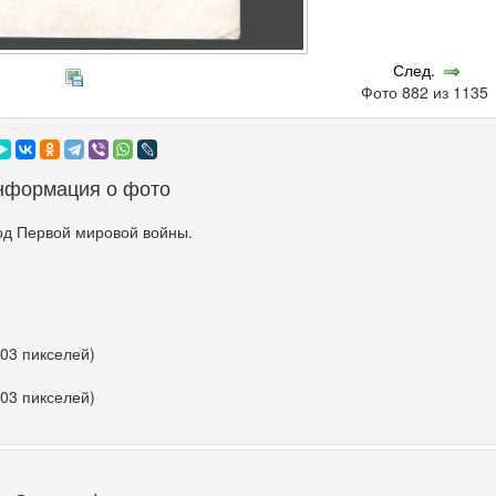
След.
Фото 882 из 113
нформация о фото
од Первой мировой войны.
603 пикселей)
603 пикселей)