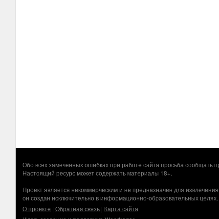
Обо всех замеченных ошибках при работе сайта просьба сообщать
Настоящий ресурс может содержать материалы 18+.
Проект является некоммерческим и не предназначен для извлечения
он создан исключительно в информационно-образовательных целях.
О проекте
|
Обратная связь
|
Карта сайта