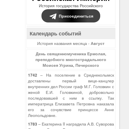
История государства Российского
Присоединиться
Календарь событий
История названия месяца -
Август
День священномученика Ермолая,
преподобного многострадального
Моисея Угрина, Печерского
1742
– На поселение в Среднеколымск
доставлены первый вице-канцлер
внутренних дел России граф М.Г. Головкин с
женой Е.И. Головкиной, добровольно
последовавшей с ним в ссылку. Так
императрица Елизавета Петровна наказала
его за сочувствие принцессе Анне
Леопольдовне.
1783
– Екатерина II наградила А.В. Суворова