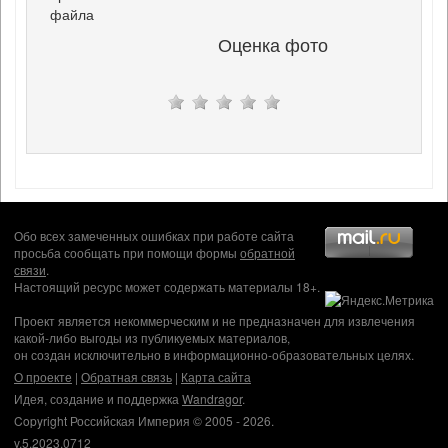
файла
Оценка фото
Обо всех замеченных ошибках при работе сайта
просьба сообщать при помощи формы
обратной
связи
.
Настоящий ресурс может содержать материалы 18+.
Проект является некоммерческим и не предназначен для извлечения
какой-либо выгоды из публикуемых материалов,
он создан исключительно в информационно-образовательных целях.
О проекте
|
Обратная связь
|
Карта сайта
Идея, создание и поддержка
Wandragor
.
Copyright Российская Империя © 2005 - 2026.
v.5.2023.0712