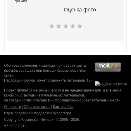
файла
Оценка фото
Обо всех замеченных ошибках при работе сайта
просьба сообщать при помощи формы
обратной
связи
.
Настоящий ресурс может содержать материалы 18+.
Проект является некоммерческим и не предназначен для извлечения
какой-либо выгоды из публикуемых материалов,
он создан исключительно в информационно-образовательных целях.
О проекте
|
Обратная связь
|
Карта сайта
Идея, создание и поддержка
Wandragor
.
Copyright Российская Империя © 2005 - 2026.
v.5.2023.0712