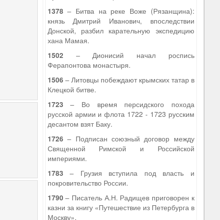
1378
– Битва на реке Воже (Рязанщина):
князь Дмитрий Иванович, впоследствии
Донской, разбил карательную экспедицию
хана Мамая.
1502
– Дионисий начал роспись
Ферапонтова монастыря.
1506
– Литовцы побеждают крымских татар в
Клецкой битве.
1723
– Во время персидского похода
русской армии и флота 1722 - 1723 русским
десантом взят Баку.
1726
– Подписан союзный договор между
Священной Римской и Российской
империями.
1783
– Грузия вступила под власть и
покровительство России.
1790
– Писатель А.Н. Радищев приговорен к
казни за книгу «Путешествие из Петербурга в
Москву».