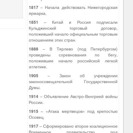
1817
– Начала действовать Нижегородская
ярмарка.
1851
– Китай и Россия подписали
Кульджинский торговый договор,
положивший начало официальным торговым
отношениям этих стран.
1888
– В Тярлево (под Петербургом)
проведены соревнования по бегу,
положившие начало российской легкой
атлетике.
1905
– Закон об учреждении
законосовещательной Государственной
Думы.
1914
– Объявление Австро-Венгрией войны
России.
1915
– «Атака мертвецов» под крепостью
Осовец.
1917
– Сформировано второе коалиционное
Временное правительство под