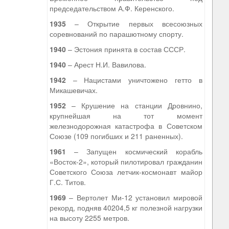
председательством А.Ф. Керенского.
1935
– Открытие первых всесоюзных
соревнований по парашютному спорту.
1940
– Эстония принята в состав СССР.
1940
– Арест Н.И. Вавилова.
1942
– Нацистами уничтожено гетто в
Микашевичах.
1952
– Крушение на станции Дровнино,
крупнейшая на тот момент
железнодорожная катастрофа в Советском
Союзе (109 погибших и 211 раненных).
1961
– Запущен космический корабль
«Восток-2», который пилотировал гражданин
Советского Союза летчик-космонавт майор
Г.С. Титов.
1969
– Вертолет Ми-12 установил мировой
рекорд, подняв 40204,5 кг полезной нагрузки
на высоту 2255 метров.