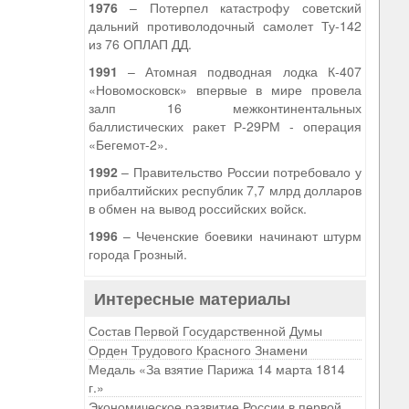
1976
– Потерпел катастрофу советский
дальний противолодочный самолет Ту-142
из 76 ОПЛАП ДД.
1991
– Атомная подводная лодка К-407
«Новомосковск» впервые в мире провела
залп 16 межконтинентальных
баллистических ракет Р-29РМ - операция
«Бегемот-2».
1992
– Правительство России потребовало у
прибалтийских республик 7,7 млрд долларов
в обмен на вывод российских войск.
1996
– Чеченские боевики начинают штурм
города Грозный.
Интересные материалы
Состав Первой Государственной Думы
Орден Трудового Красного Знамени
Медаль «За взятие Парижа 14 марта 1814
г.»
Экономическое развитие России в первой