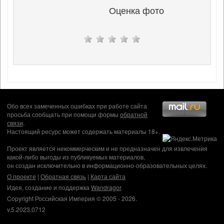
Оценка фото
Обо всех замеченных ошибках при работе сайта
просьба сообщать при помощи формы
обратной
связи
.
Настоящий ресурс может содержать материалы 18+.
Проект является некоммерческим и не предназначен для извлечения
какой-либо выгоды из публикуемых материалов,
он создан исключительно в информационно-образовательных целях.
О проекте
|
Обратная связь
|
Карта сайта
Идея, создание и поддержка
Wandragor
.
Copyright Российская Империя © 2005 - 2026.
v.5.2023.0712