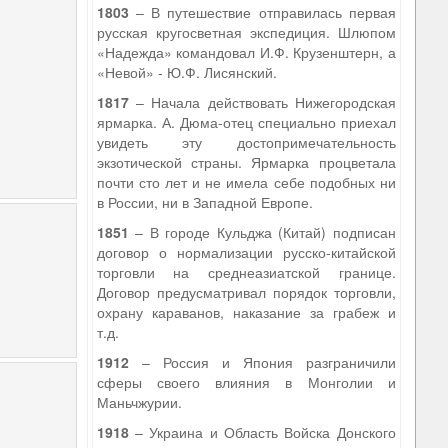
1803
– В путешествие отправилась первая
русская кругосветная экспедиция. Шлюпом
«Надежда» командовал И.Ф. Крузенштерн, а
«Невой» - Ю.Ф. Лисянский.
1817
– Начала действовать Нижегородская
ярмарка. А. Дюма-отец специально приехал
увидеть эту достопримечательность
экзотической страны. Ярмарка процветала
почти сто лет и не имела себе подобных ни
в России, ни в Западной Европе.
1851
– В городе Кульджа (Китай) подписан
договор о нормализации русско-китайской
торговли на среднеазиатской границе.
Договор предусматривал порядок торговли,
охрану караванов, наказание за грабеж и
т.д.
1912
– Россия и Япония разграничили
сферы своего влияния в Монголии и
Маньчжурии.
1918
– Украина и Область Войска Донского