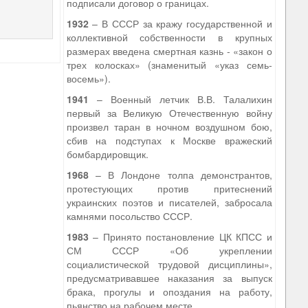
подписали договор о границах.
1932
– В СССР за кражу государственной и
коллективной собственности в крупных
размерах введена смертная казнь - «закон о
трех колосках» (знаменитый «указ семь-
восемь»).
1941
– Военный летчик В.В. Талалихин
первый за Великую Отечественную войну
произвел таран в ночном воздушном бою,
сбив на подступах к Москве вражеский
бомбардировщик.
1968
– В Лондоне толпа демонстрантов,
протестующих против притеснений
украинских поэтов и писателей, забросала
камнями посольство СССР.
1983
– Принято постановление ЦК КПСС и
СМ СССР «Об укреплении
социалистической трудовой дисциплины»,
предусматривавшее наказания за выпуск
брака, прогулы и опоздания на работу,
пьянство на рабочем месте.