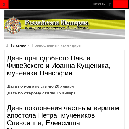
Искать...
Главная
Православный календарь
День преподобного Павла
Фивейского и Иоанна Кущеника,
мученика Пансофия
Дата по новому стилю
28 января
Дата по старому стилю
15 января
День поклонения честным веригам
апостола Петра, мучеников
Спевсиппа, Елевсиппа,