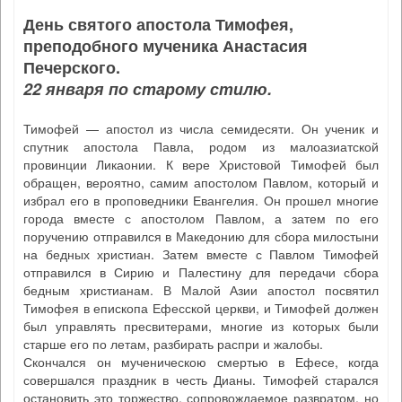
День святого апостола Тимофея,
преподобного мученика Анастасия
Печерского.
22 января по старому стилю.
Тимофей — апостол из числа семидесяти. Он ученик и
спутник апостола Павла, родом из малоазиатской
провинции Ликаонии. К вере Христовой Тимофей был
обращен, вероятно, самим апостолом Павлом, который и
избрал его в проповедники Евангелия. Он прошел многие
города вместе с апостолом Павлом, а затем по его
поручению отправился в Македонию для сбора милостыни
на бедных христиан. Затем вместе с Павлом Тимофей
отправился в Сирию и Палестину для передачи сбора
бедным христианам. В Малой Азии апостол посвятил
Тимофея в епископа Ефесской церкви, и Тимофей должен
был управлять пресвитерами, многие из которых были
старше его по летам, разбирать распри и жалобы.
Скончался он мученическою смертью в Ефесе, когда
совершался праздник в честь Дианы. Тимофей старался
остановить это торжество, сопровождаемое развратом, но