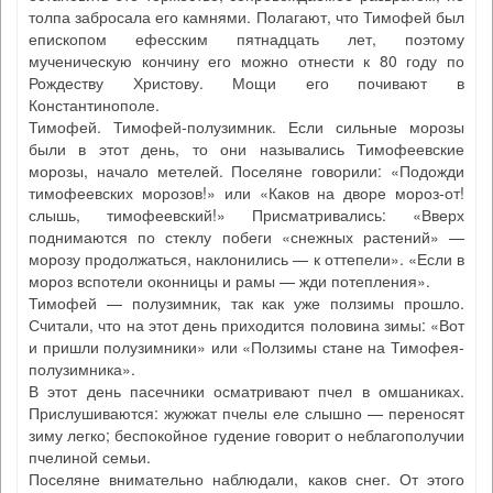
толпа забросала его камнями. Полагают, что Тимофей был
епископом ефесским пятнадцать лет, поэтому
мученическую кончину его можно отнести к 80 году по
Рождеству Христову. Мощи его почивают в
Константинополе.
Тимофей. Тимофей-полузимник. Если сильные морозы
были в этот день, то они назывались Тимофеевские
морозы, начало метелей. Поселяне говорили: «Подожди
тимофеевских морозов!» или «Каков на дворе мороз-от!
слышь, тимофеевский!» Присматривались: «Вверх
поднимаются по стеклу побеги «снежных растений» —
морозу продолжаться, наклонились — к оттепели». «Если в
мороз вспотели оконницы и рамы — жди потепления».
Тимофей — полузимник, так как уже ползимы прошло.
Считали, что на этот день приходится половина зимы: «Вот
и пришли полузимники» или «Ползимы стане на Тимофея-
полузимника».
В этот день пасечники осматривают пчел в омшаниках.
Прислушиваются: жужжат пчелы еле слышно — переносят
зиму легко; беспокойное гудение говорит о неблагополучии
пчелиной семьи.
Поселяне внимательно наблюдали, каков снег. От этого