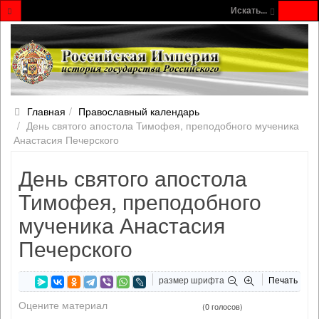
Искать...
Главная
Православный календарь
День святого апостола Тимофея, преподобного мученика
Анастасия Печерского
День святого апостола
Тимофея, преподобного
мученика Анастасия
Печерского
размер шрифта
Печать
Оцените материал
(0 голосов)