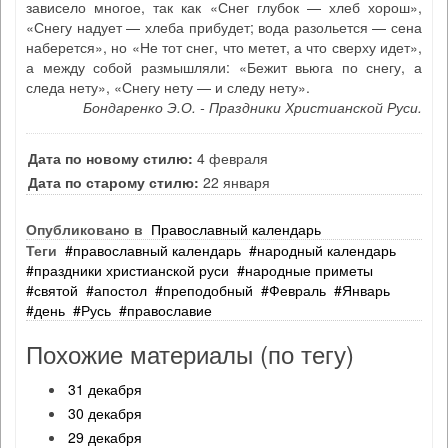
зависело многое, так как «Снег глубок — хлеб хорош»,
«Снегу надует — хлеба прибудет; вода разольется — сена
наберется», но «Не тот снег, что метет, а что сверху идет»,
а между собой размышляли: «Бежит вьюга по снегу, а
следа нету», «Снегу нету — и следу нету».
Бондаренко Э.О. - Праздники Христианской Руси.
Дата по новому стилю:
4 февраля
Дата по старому стилю:
22 января
Опубликовано в
Православный календарь
Теги
православный календарь
народный календарь
праздники христианской руси
народные приметы
святой
апостол
преподобный
Февраль
Январь
день
Русь
православие
Похожие материалы (по тегу)
31 декабря
30 декабря
29 декабря