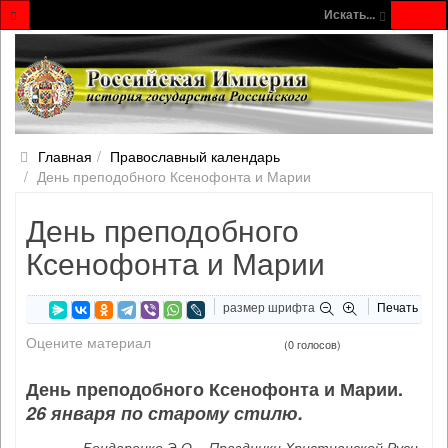
Искать...
Главная
Православный календарь
День преподобного Ксенофонта и Марии
День преподобного
Ксенофонта и Марии
размер шрифта
Печать
Оцените материал
(0 голосов)
День преподобного Ксенофонта и Марии.
26 января по старому стилю.
Бондаренко Э.О. - Праздники Христианской Руси.