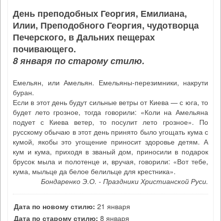
День преподобных Георгия, Емилиана,
Илии, Преподобного Георгия, чудотворца
Печерского, в Дальних пещерах
почивающего.
8 января по старому стилю.
Емельян, или Амельян. Емельяны-перезимники, накрути
буран.
Если в этот день будут сильные ветры от Киева — с юга, то
будет лето грозное, тогда говорили: «Коли на Амельяна
подует с Киева ветер, то посулит лето грозное». По
русскому обычаю в этот день принято было угощать кума с
кумой, якобы это угощение приносит здоровье детям. А
кум и кума, приходя в званый дом, приносили в подарок
брусок мыла и полотенце и, вручая, говорили: «Вот тебе,
кума, мыльце да белое белильце для крестника».
Бондаренко Э.О. - Праздники Христианской Руси.
Дата по новому стилю:
21 января
Дата по старому стилю:
8 января