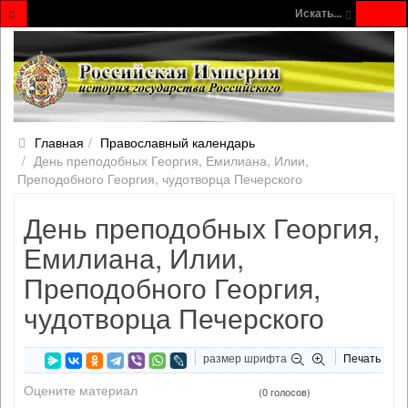
Искать...
Главная
Православный календарь
День преподобных Георгия, Емилиана, Илии,
Преподобного Георгия, чудотворца Печерского
День преподобных Георгия,
Емилиана, Илии,
Преподобного Георгия,
чудотворца Печерского
размер шрифта
Печать
Оцените материал
(0 голосов)