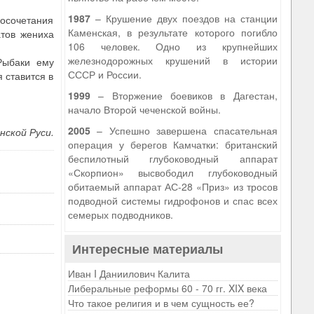
1987
– Крушение двух поездов на станции
косочетания
Каменская, в результате которого погибло
тов жениха
106 человек. Одно из крупнейших
железнодорожных крушений в истории
Рыбаки ему
СССР и России.
 ставится в
1999
– Вторжение боевиков в Дагестан,
начало Второй чеченской войны.
2005
– Успешно завершена спасательная
нской Руси.
операция у берегов Камчатки: британский
беспилотный глубоководный аппарат
«Скорпион» высвободил глубоководный
обитаемый аппарат АС-28 «Приз» из тросов
подводной системы гидрофонов и спас всех
семерых подводников.
Интересные материалы
Иван I Даниилович Калита
Либеральные реформы 60 - 70 гг. XIX века
Что такое религия и в чем сущность ее?