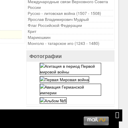
Международные связи Верховного Совета
России
Русско - литовская война (1507 - 1508)
Ярослав Владимирович Мудрый
Флаг Российской Федерации
Крит
Мариюшкин
Монголо - татарское иго (1243 - 1480)
Фотографии