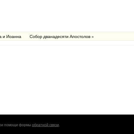
а и Иоанна
Собор дванадесяти Апостолов »
 при помощи формы
обратной связи
.