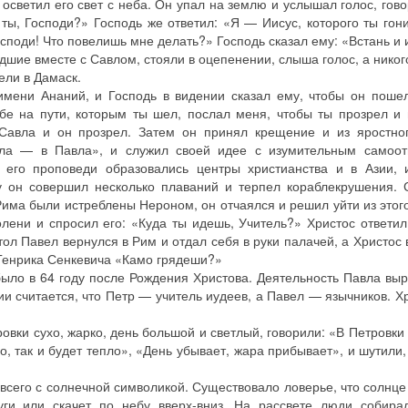
 осветил его свет с неба. Он упал на землю и услышал голос, гов
ты, Господи?» Господь же ответил: «Я — Иисус, которого ты гон
осподи! Что повелишь мне делать?» Господь сказал ему: «Встань и и
едшие вместе с Савлом, стояли в оцепенении, слыша голос, а никого
вели в Дамаск.
мени Ананий, и Господь в видении сказал ему, чтобы он поше
бе на пути, которым ты шел, послал меня, чтобы ты прозрел и
Савла и он прозрел. Затем он принял крещение и из яростног
ла — в Павла», и служил своей идее с изумительным самоот
 его проповеди образовались центры христианства и в Азии, 
 он совершил несколько плаваний и терпел кораблекрушения. 
 Рима были истреблены Нероном, он отчаялся и решил уйти из этог
олени и спросил его: «Куда ты идешь, Учитель?» Христос ответил
ол Павел вернулся в Рим и отдал себя в руки палачей, а Христос 
Генрика Сенкевича «Камо грядеши?»
было в 64 году после Рождения Христова. Деятельность Павла вы
ии считается, что Петр — учитель иудеев, а Павел — язычников. Х
овки сухо, жарко, день большой и светлый, говорили: «В Петровки 
, так и будет тепло», «День убывает, жара прибывает», и шутили,
всего с солнечной символикой. Существовало ловерье, что солнце 
уги или скачет по небу вверх-вниз. На рассвете люди собирал