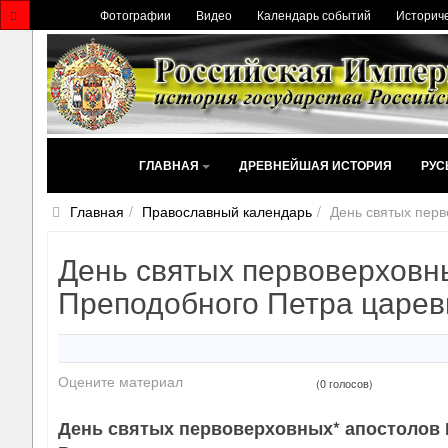
Фотографии
Видео
Календарь событий
Историче
ГЛАВНАЯ
ДРЕВНЕЙШАЯ ИСТОРИЯ
РУС
Главная
Православный календарь
День святых перв
День святых первоверховн
Преподобного Петра цареви
Оцените материал
(0 голосов)
День святых первоверховных* апостолов П