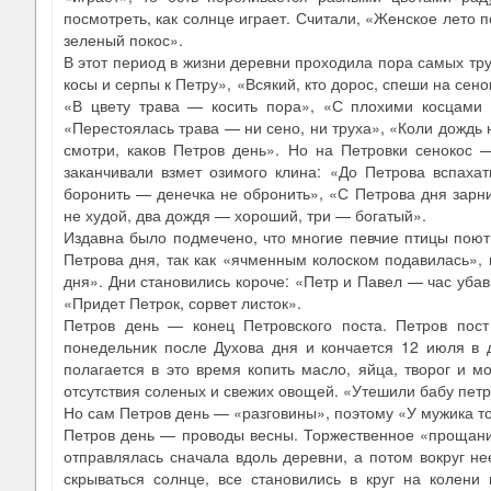
посмотреть, как солнце играет. Считали, «Женское лето п
зеленый покос».
В этот период в жизни деревни проходила пора самых тру
косы и серпы к Петру», «Всякий, кто дорос, спеши на сен
«В цвету трава — косить пора», «С плохими косцами пл
«Перестоялась трава — ни сено, ни труха», «Коли дождь н
смотри, каков Петров день». Но на Петровки сенокос 
заканчивали взмет озимого клина: «До Петрова вспахат
боронить — денечка не обронить», «С Петрова дня зарн
не худой, два дождя — хороший, три — богатый».
Издавна было подмечено, что многие певчие птицы поют 
Петрова дня, так как «ячменным колоском подавилась», 
дня». Дни становились короче: «Петр и Павел — час убав
«Придет Петрок, сорвет листок».
Петров день — конец Петровского поста. Петров пос
понедельник после Духова дня и кончается 12 июля в 
полагается в это время копить масло, яйца, творог и м
отсутствия соленых и свежих овощей. «Утешили бабу петр
Но сам Петров день — «разговины», поэтому «У мужика то 
Петров день — проводы весны. Торжественное «прощание
отправлялась сначала вдоль деревни, а потом вокруг нее
скрываться солнце, все становились в круг на колени