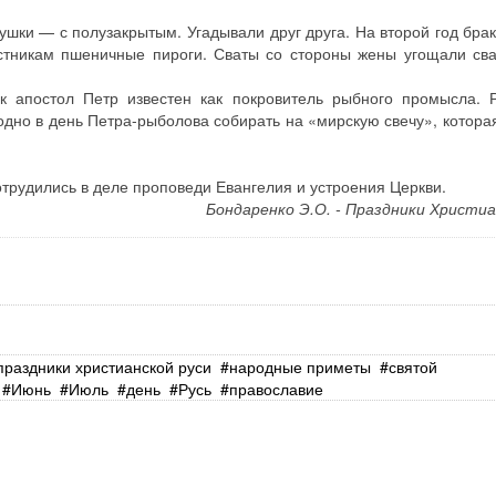
ушки — с полузакрытым. Угадывали друг друга. На второй год бра
стникам пшеничные пироги. Сваты со стороны жены угощали сва
к апостол Петр известен как покровитель рыбного промысла. 
дно в день Петра-рыболова собирать на «мирскую свечу», которая
трудились в деле проповеди Евангелия и устроения Церкви.
Бондаренко Э.О. - Праздники Христиа
праздники христианской руси
народные приметы
святой
Июнь
Июль
день
Русь
православие