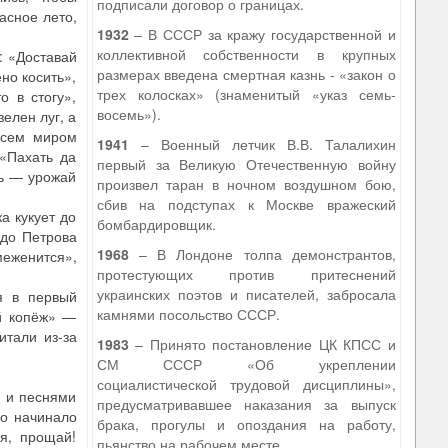
подписали договор о границах.
асное лето,
1932
– В СССР за кражу государственной и
коллективной собственности в крупных
: «Доставай
размерах введена смертная казнь - «закон о
но косить»,
трех колосках» (знаменитый «указ семь-
о в стогу»,
восемь»).
елен луг, а
 Всем миром
1941
– Военный летчик В.В. Талалихин
 «Пахать да
первый за Великую Отечественную войну
дь — урожай
произвел таран в ночном воздушном бою,
сбив на подступах к Москве вражеский
а кукует до
бомбардировщик.
 до Петрова
1968
– В Лондоне толпа демонстрантов,
меженится»,
протестующих против притеснений
украинских поэтов и писателей, забросала
я в первый
камнями посольство СССР.
ей копёж» —
итали из-за
1983
– Принято постановление ЦК КПСС и
СМ СССР «Об укреплении
социалистической трудовой дисциплины»,
и и песнями
предусматривавшее наказания за выпуск
ко начинало
брака, прогулы и опоздания на работу,
ая, прощай!
пьянство на рабочем месте.