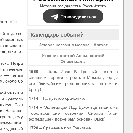
История государства Российского
Присоединиться
азал: «Ты —
шой отдался
Календарь событий
риближенных
История названия месяца -
Август
изни своего
прощение от
Успение святой Анны, святой
Олимпиады
стола Петра
р в течение
1560
– Царь Иван IV Грозный велел в
кам — папам
спешном порядке строить в Москве дворцы
м, около 65
его ближайшим родственникам (детям и
брату).
ной жизни и
1714
– Гангутское сражение.
 и «учитель
ников. Сын
1714
– Экспедиция И.Д. Бухольца вышла из
и. Но когда
Тобольска для освоения Сибири (этой
кресте, ему
экспедицией позже был основан Омск).
рвомученика
1720
– Сражение при Гренгаме.
им чудесный