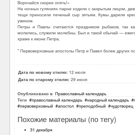
Ворочайся скорее опять!»
На ночных гуляниях парни ходили с закрытым лицом, дев
тещи приносили печеный сыр зятьям. Кумы дарили кре
ужином.
Петры и Павлы считаются праздником рыбаков, так ка
молились, служили молебны. Был и такой обычай — ежего
храме к иконе Петра.
* Первоверховные апостолы Петр и Павел более других по
Дата по новому стилю:
12 июля
Дата по старому стилю:
29 июня
Опубликовано в
Православный календарь
Теги
православный календарь
народный календарь
первоверховный
апостол
преподобный
чудотворец
Похожие материалы (по тегу)
31 декабря