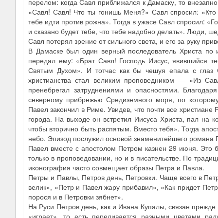
перелом: когда Савл приближался к Дамаску, то внезапно
«Савл! Савл! Что ты гонишь Меня?» Савл спросил: «Кто 
тебе идти против рожна». Тогда в ужасе Савл спросил: «Г
и сказано будет тебе, что тебе надобно делать». Люди, ш
Савл потерял зрение от сильного света, и его за руку при
В Дамаске был один верный последователь Христа по и
передал ему: «Брат Савл! Господь Иисус, явившийся те
Святым Духом». И тотчас как бы чешуя епала с глаз 
христианства стал великим проповедником — «Из Сав
пренебрегал затруднениями и опасностями. Благодаря
северному прибрежью Средиземного моря, по которому
Павел закончил в Риме. Увидев, что почти все христиане
города. На выходе он встретил Иисуса Христа, пал на к
чтобы вторично быть распятым. Вместо тебя». Тогда апост
небо. Эпизод послужил основой знаменитейшего романа 
Павел вместе с апостолом Петром казнен 29 июня. Это 
только в проповедовании, но и в писательстве. По традиц
иконография часто совмещает образы Петра и Павла.
Петры и Павлы, Петров день, Петровки. Чаще всего в Петр
велик», «Петр и Павел жару прибавил», «Как придет Петро
порося и в Петровки зябнет».
На Руси Петров день, как и Ивана Купалы, связан прежде 
«играет», то есть переливается разными цветами рад