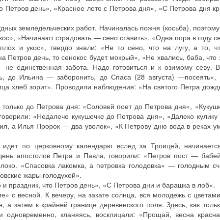
о Петров день», «Красное лето с Петрова дня», «С Петрова дня кр
дных земледельческих работ. Начиналась пожня (косьба), поэтому
окос», «Начинают страдовать — сено ставить», «Одна пора в году се
ох и укос», твердо знали: «Не то сено, что на лугу, а то, чт
а Петров день, то сенокос будет мокрый», «Не хвались, баба, что з
— не единственная забота. Надо готовиться и к озимому севу.
ь, до Ильина — заборонить, до Спаса (28 августа) —посеять»,
ица хлеб зорит». Проводили наблюдения: «На святого Петра дож
только до Петрова дня: «Соловей поет до Петрова дня», «Кукушк
говорили: «Недалече кукушечке до Петрова дня», «Далеко кулику
ил, а Илья Пророк — два уволок», «К Петрову дню вода в реках у
т идет по церковному календарю вслед за Троицей, начинаетс
день апостолов Петра и Павла, говорили: «Петров пост — баб
олоко. «Спасовка лакомка, а петровка голодовка» — голодным сч
овские жары голодухой».
и праздник, что Петров день», «С Петрова дни и барашка в лоб».
» с весной. К вечеру, на закате солнца, вся молодежь с цветам
, а затем к крайней границе деревенского поля. Здесь, как толь
 и одновременно, кланяясь, восклицали: «Прощай, весна красн