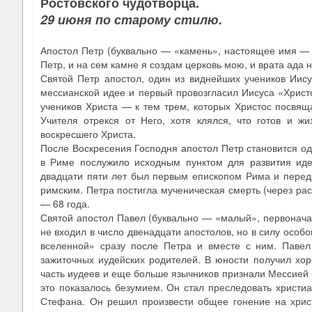
Ростовского чудотворца.
29 июня по старому стилю.
Апостол Петр (буквально — «камень», настоящее имя — 
Петр, и на сем камне я создам церковь мою, и врата ада 
Святой Петр апостол, один из виднейших учеников Иису
мессианской идее и первый провозгласил Иисуса «Христ
учеников Христа — к тем трем, которых Христос посвя
Учителя отрекся от Него, хотя клялся, что готов и ж
воскресшего Христа.
После Воскресения Господня апостол Петр становится о
в Риме послужило исходным пунктом для развития идеи
двадцати пяти лет был первым епископом Рима и перед
римским. Петра постигла мученическая смерть (через рас
— 68 года.
Святой апостол Павел (буквально — «малый», первоначал
не входил в число двенадцати апостолов, но в силу особо
вселенной» сразу после Петра и вместе с ним. Павел
зажиточных иудейских родителей. В юности получил хо
часть иудеев и еще больше язычников признали Мессией б
это показалось безумием. Он стал преследовать христи
Стефана. Он решил произвести общее гонение на христ