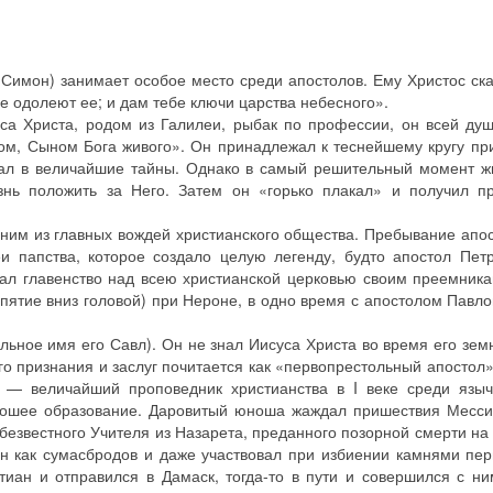
Симон) занимает особое место среди апостолов. Ему Христос ск
не одолеют ее; и дам тебе ключи царства небесного».
са Христа, родом из Галилеи, рыбак по профессии, он всей ду
ом, Сыном Бога живого». Он принадлежал к теснейшему кругу п
щал в величайшие тайны. Однако в самый решительный момент ж
изнь положить за Него. Затем он «горько плакал» и получил 
дним из главных вождей христианского общества. Пребывание апо
 папства, которое создало целую легенду, будто апостол Пет
ал главенство над всею христианской церковью своим преемни
пятие вниз головой) при Нероне, в одно время с апостолом Павло
ьное имя его Савл). Он не знал Иисуса Христа во время его зем
го признания и заслуг почитается как «первопрестольный апостол»
 — величайший проповедник христианства в I веке среди языч
рошее образование. Даровитый юноша жаждал пришествия Месси
езвестного Учителя из Назарета, преданного позорной смерти на 
ан как сумасбродов и даже участвовал при избиении камнями пе
иан и отправился в Дамаск, тогда-то в пути и совершился с н