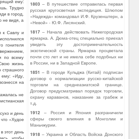
орящий ему:
1803
– В путешествие отправилась первая
ишь. Трудно
русская кругосветная экспедиция. Шлюпом
ди в город,
«Надежда» командовал И.Ф. Крузенштерн, а
 не видя, а
«Невой» - Ю.Ф. Лисянский.
1817
– Начала действовать Нижегородская
л к Савлу и
ярмарка. А. Дюма-отец специально приехал
 исполнился
увидеть эту достопримечательность
о гонителя
экзотической страны. Ярмарка процветала
вержением,
почти сто лет и не имела себе подобных ни
и по всему
в России, ни в Западной Европе.
Свою жизнь
о страшного
1851
– В городе Кульджа (Китай) подписан
 ему: «Иду,
договор о нормализации русско-китайской
вознесся на
торговли на среднеазиатской границе.
Договор предусматривал порядок торговли,
ражалась не
охрану караванов, наказание за грабеж и
ристианская
т.д.
1912
– Россия и Япония разграничили
сухо и день
сферы своего влияния в Монголии и
 что «Худое
Маньчжурии.
в этот день
1918
– Украина и Область Войска Донского
ись, чтобы