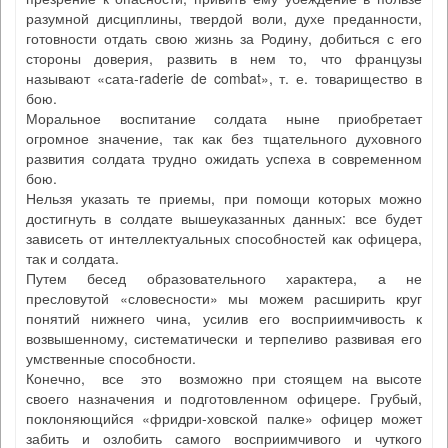
разумной дисциплины, твердой воли, духе преданности,
готовности отдать свою жизнь за Родину, добиться с его
стороны доверия, развить в нем то, что французы
называют «сата-raderie de combat», т. е. товарищество в
бою.
Моральное воспитание солдата ныне приобретает
огромное значение, так как без тщательного духовного
развития солдата трудно ожидать успеха в современном
бою.
Нельзя указать те приемы, при помощи которых можно
достигнуть в солдате вышеуказанных данных: все будет
зависеть от интеллектуальных способностей как офицера,
так и солдата.
Путем бесед образовательного характера, а не
пресловутой «словесности» мы можем расширить круг
понятий нижнего чина, усилив его восприимчивость к
возвышенному, систематически и терпеливо развивая его
умственные способности.
Конечно, все это возможно при стоящем на высоте
своего назначения и подготовленном офицере. Грубый,
поклоняющийся «фридри-ховской палке» офицер может
забить и озлобить самого восприимчивого и чуткого