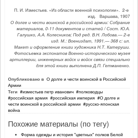
П. И. Изместьев. «Из области военной психологии». 2-е
изд. Варшава, 1907
О долге и чести воинской в российской армии: Собрание
материалов, 0-11 документов и статей / Сост. Ю.А.
Галушко, А.А. Колесников; Под ред. В.Н. Лобова.— 2-е
изд. М.: Воениздат, 1991.— 368 с: ил.
Макет и оформление книги художника Н.Т. Катеруши.
Фотосъемка экспонатов Военно-исторического музея
артиллерии, инженерных войск и войск связи специально
для этой книги выполнена Д.П. Гетманенко.
Опубликовано в
О долге и чести воинской в Российской
Армии
Теги
изместьев петр иванович
полководцы
российская армия
российская империя
О долге и
чести воинской в российской армии
русско‐японская
война
Похожие материалы (по тегу)
Форма одежды и история "цветных" полков Белой