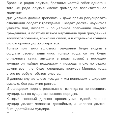
Братанье родов оружия, братанье частей войск одного и
того же рода оружия имеют громадное воспитательное
значение.
Дисциплина должна требовать и даже прямо регулировать
отношения солдат к гражданам. Солдат должен научиться
уважать пол, возраст и социальное положение каждого
гражданина, а поэтому всякое нарушение прав гражданина
злоупотреблением, воинской силой, а в отдельном солдате
силою оружия должно караться.
Только при таких условиях гражданин будет видеть в
солдате своего защитника, только тогда он не будет
оплакивать сына, идущего в ряды армии; в носящем
мундир он найдет поддержку и помощь и охотно отдаст
армии все, т. е. будет следовать примеру Минина, когда
этого потребуют обстоятельства.
В данном случае слово «солдат» мы понимаем в широком
смысле, без различия рангов.
И офицерам пора отрешиться от взгляда на не носящего
мундир, как на существо низшего порядка.
Каждый военный должен проникнуться идеей, что не
мундир делает человека достойным, а человек должен
быть достойным мундира.