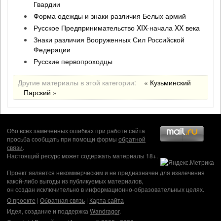
Гвардии
Форма одежды и знаки различия Белых армий
Русское Предпринимательство XIX-начала XX века
Знаки различия Вооруженных Сил Российской
Федерации
Русские первопроходцы
Другие материалы в этой категории:
« Кузьминский
Парский »
Обо всех замеченных ошибках при работе сайта
просьба сообщать при помощи формы
обратной
связи
.
Настоящий ресурс может содержать материалы 18+.
Проект является некоммерческим и не предназначен для извлечения
какой-либо выгоды из публикуемых материалов,
он создан исключительно в информационно-образовательных целях.
О проекте
|
Обратная связь
|
Карта сайта
Идея, создание и поддержка
Wandragor
.