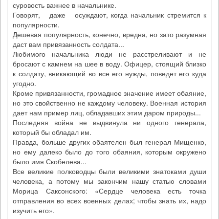
суровость важнее в начальнике.
Говорят, даже осуждают, когда начальник стремится к
популярности.
Дешевая популярность, конечно, вредна, но зато разумная
даст вам привязанность солдата...
Любимого начальника люди не расстреливают и не
бросают с камнем на шее в воду. Офицер, стоящий близко
к солдату, вникающий во все его нужды, поведет его куда
угодно.
Кроме привязанности, громадное значение имеет обаяние,
но это свойственно не каждому человеку. Военная история
дает нам пример лиц, обладавших этим даром природы...
Последняя война не выдвинула ни одного генерала,
который бы обладал им.
Правда, больше других обаятелен был генерал Мищенко,
но ему далеко было до того обаяния, которым окружено
было имя Скобелева...
Все великие полководцы были великими знатоками души
человека, а потому мы закончим нашу статью словами
Морица Саксонского: «Сердце человека есть точка
отправления во всех военных делах; чтобы знать их, надо
изучить его».