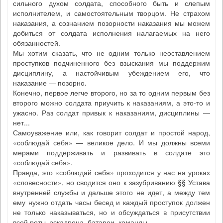
сильного духом солдата, способного быть и слепым
исполнителем, и самостоятельным творцом. Не страхом
наказания, а сознанием позорности наказания мы можем
добиться от солдата исполнения налагаемых на него
обязанностей.
Мы хотим сказать, что не одним только неоставлением
проступков подчиненного без взыскания мы поддержим
дисциплину, а настойчивым убеждением его, что
наказание — позорно.
Конечно, первое легче второго, но за то одним первым без
второго можно солдата приучить к наказаниям, а это-то и
ужасно. Раз солдат привык к наказаниям, дисциплины —
нет...
Самоуважение или, как говорит солдат и простой народ,
«соблюдай себя» — великое дело. И мы должны всеми
мерами поддерживать и развивать в солдате это
«соблюдай себя».
Правда, это «соблюдай себя» проходится у нас на уроках
«словесности», но сводится оно к зазубриванию §§ Устава
внутренней службы и дальше этого не идет, а между тем
ему нужно отдать часы бесед и каждый проступок должен
не только наказываться, но и обсуждаться в присутствии
всей роты, эскадрона, батареи, команды...