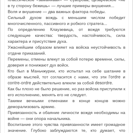
в ту сторону бежишь» — лучшие примеры внушения...
Воля и внушение — два важных фактора победы.
Сильный духом вождь с меньшим числом победит
многочисленного, пассивного и робкого стратега...
По определению Клаузевица, от вождя требуются
следующие качества: твердость, настойчивость, сила
характера и присутствие духа.
Ужаснейшим образом влияет на войска неустойчивость в
отдаче приказаний.
Перемены, отмены влекут за собой потерю времени, силы,
доверия и понижают дух войск.
Кто был в Маньчжурии, кто испытал на себе шатание в
образе мыслей, тот согласится с нами, что эти l'ordre и
contre-ordre действительно влекли за собой desordre.
Как бы плохо не было решение, но раз войска приступили к
его исполнению, менять его не следует.
Такими вечными отменами в конце концов можно
деморализовать армию.
Привязанность и обаяние личности вождя необходимы на
войне — они опора начальника.
Воспитание этого чувства привязанности имеет громадное
значение. Глубоко заблуждаются те, кто думает, что