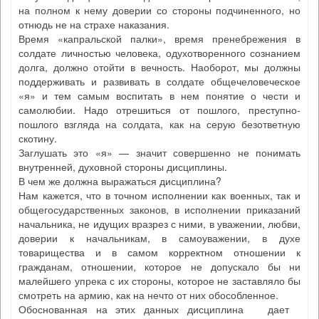
на полном к нему доверии со стороны подчиненного, но
отнюдь не на страхе наказания.
Время «капральской палки», время пренебрежения в
солдате личностью человека, одухотворенного сознанием
долга, должно отойти в вечность. Наоборот, мы должны
поддерживать и развивать в солдате общечеловеческое
«я» и тем самым воспитать в нем понятие о чести и
самолюбии. Надо отрешиться от пошлого, преступно-
пошлого взгляда на солдата, как на серую безответную
скотину.
Заглушать это «я» — значит совершенно не понимать
внутренней, духовной стороны дисциплины.
В чем же должна выражаться дисциплина?
Нам кажется, что в точном исполнении как военных, так и
общегосударственных законов, в исполнении приказаний
начальника, не идущих вразрез с ними, в уважении, любви,
доверии к начальникам, в самоуважении, в духе
товарищества и в самом корректном отношении к
гражданам, отношении, которое не допускало бы ни
малейшего упрека с их стороны, которое не заставляло бы
смотреть на армию, как на нечто от них обособленное.
Обоснованная на этих данных дисциплина дает