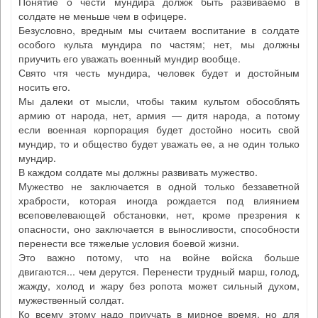
Понятие о чести мундира должж быть развиваемо в
солдате не меньше чем в офицере.
Безусловно, вредным мы считаем воспитание в солдате
особого культа мундира по частям; нет, мы должны
приучить его уважать военный мундир вообще.
Свято чтя честь мундира, человек будет и достойным
носить его.
Мы далеки от мысли, чтобы таким культом обособлять
армию от народа, нет, армия — дитя народа, а потому
если военная корпорация будет достойно носить свой
мундир, то и общество будет уважать ее, а не один только
мундир.
В каждом солдате мы должны развивать мужество.
Мужество не заключается в одной только беззаветной
храбрости, которая иногда рождается под влиянием
всеповелевающей обстановки, нет, кроме презрения к
опасности, оно заключается в выносливости, способности
перенести все тяжелые условия боевой жизни.
Это важно потому, что на войне войска больше
двигаются... чем дерутся. Перенести трудный марш, голод,
жажду, холод и жару без ропота может сильный духом,
мужественный солдат.
Ко всему этому надо приучать в мирное время, но для