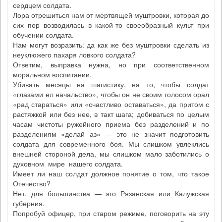
сердцем солдата.
Лора отрешиться нам от мертвящей муштровки, которая до
сих пор возводилась в какой-то своеобразный культ при
обучении солдата.
Нам могут возразить: да как же без муштровки сделать из
неуклюжего пахаря ловкого солдата?
Ответим, выправка нужна, но при соответственном
моральном воспитании.
Убивать месяцы на шагистику, на то, чтобы солдат
«глазами ел начальство», чтобы он не своим голосом орал
«рад стараться» или «счастливо оставаться», да притом с
растяжкой или без нее, в такт шага; добиваться по целым
часам чистоты ружейного приема без разделений и по
разделениям «делай аз» — это не значит подготовить
солдата для современного боя. Мы слишком увлеклись
внешней стороной дела, мы слишком мало заботились о
духовном мире нашего солдата.
Имеет ли наш солдат должное понятие о том, что такое
Отечество?
Нет, для большинства — это Рязанская или Калужская
губерния.
Попробуй офицер, при старом режиме, поговорить на эту