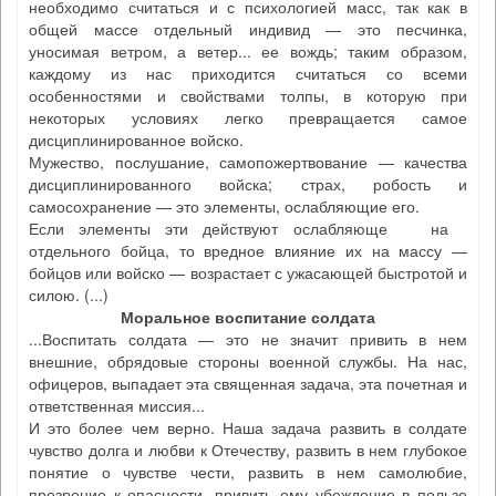
необходимо считаться и с психологией масс, так как в
общей массе отдельный индивид — это песчинка,
уносимая ветром, а ветер... ее вождь; таким образом,
каждому из нас приходится считаться со всеми
особенностями и свойствами толпы, в которую при
некоторых условиях легко превращается самое
дисциплинированное войско.
Мужество, послушание, самопожертвование — качества
дисциплинированного войска; страх, робость и
самосохранение — это элементы, ослабляющие его.
Если элементы эти действуют ослабляюще на
отдельного бойца, то вредное влияние их на массу —
бойцов или войско — возрастает с ужасающей быстротой и
силою. (...)
Моральное воспитание солдата
...Воспитать солдата — это не значит привить в нем
внешние, обрядовые стороны военной службы. На нас,
офицеров, выпадает эта священная задача, эта почетная и
ответственная миссия...
И это более чем верно. Наша задача развить в солдате
чувство долга и любви к Отечеству, развить в нем глубокое
понятие о чувстве чести, развить в нем самолюбие,
презрение к опасности, привить ему убеждение в пользе