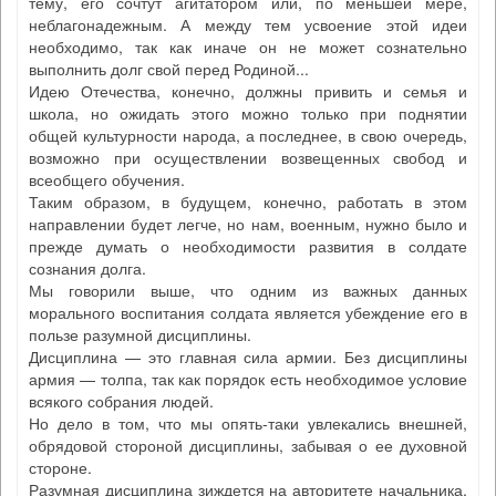
тему, его сочтут агитатором или, по меньшей мере,
неблагонадежным. А между тем усвоение этой идеи
необходимо, так как иначе он не может сознательно
выполнить долг свой перед Родиной...
Идею Отечества, конечно, должны привить и семья и
школа, но ожидать этого можно только при поднятии
общей культурности народа, а последнее, в свою очередь,
возможно при осуществлении возвещенных свобод и
всеобщего обучения.
Таким образом, в будущем, конечно, работать в этом
направлении будет легче, но нам, военным, нужно было и
прежде думать о необходимости развития в солдате
сознания долга.
Мы говорили выше, что одним из важных данных
морального воспитания солдата является убеждение его в
пользе разумной дисциплины.
Дисциплина — это главная сила армии. Без дисциплины
армия — толпа, так как порядок есть необходимое условие
всякого собрания людей.
Но дело в том, что мы опять-таки увлекались внешней,
обрядовой стороной дисциплины, забывая о ее духовной
стороне.
Разумная дисциплина зиждется на авторитете начальника,