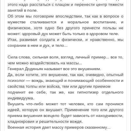
этого надо расстаться с плацом и перенести центр тяжести
занятий в поле.
Об этом мы поговорим впоследствии, так как в вопросе о
мужестве сталкиваются и моральное воспитание, и
физическое, хотя одно без другого принести пользы не
может: здоровый дух может быть только в здоровом теле.
Итак, развивая солдата и физически, и нравственно, мы
сохраним в нем и дух, и тело...
Сила слова, сильная воля, взгляд, личный пример... все то,
чем можно воздействовать на массы...
Генерал Додиньяк называет все это внушением.
Да, если хотите, это внушение, так как, очевидно, опытный
психолог — вождь, знающий и понимающий особенности и
свойства толпы или войска, тем или другим приемом
подчинит ее себе, так же, как гипнотизер отдельного
индивидуума.
Внушить что-либо может тот человек, кто сам проникся
идеей, которую он внушает. Применение того или другого
приема внушения всецело будет зависеть от находчивости,
хладнокровия и решительности вождя.
Военная история дает массу примеров сказанному...