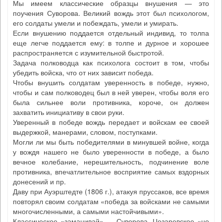
Мы имеем классические образцы внушения — это
поучения Суворова. Великий вождь этот был психологом,
его солдаты умели и побеждать, умели и умирать.
Если внушению поддается отдельный индивид, то толпа
еще легче поддается ему: в толпе и дурное и хорошее
распространяется с изумительной быстротой.
Задача полководца как психолога состоит в том, чтобы
убедить войска, что от них зависит победа.
Чтобы внушить солдатам уверенность в победе, нужно,
чтобы и сам полководец был в ней уверен, чтобы воля его
была сильнее воли противника, короче, он должен
захватить инициативу в свои руки.
Уверенный в победе вождь передает и войскам ее своей
выдержкой, манерами, словом, поступками.
Могли ли мы быть победителями в минувшей войне, когда
у вождя нашего не было уверенности в победе, а было
вечное колебание, нерешительность, подчинение воле
противника, впечатлительное восприятие самых вздорных
донесений и пр.
Даву при Ауэрштедте (1806 г.), атакуя пруссаков, все время
повторял своим солдатам «победа за войсками не самыми
многочисленными, а самыми настойчивыми».
Классическое «заманивай» — Суворова, Цезаревское «не