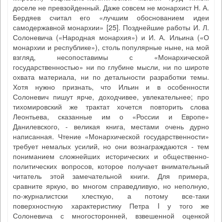
доселе не превзойденный. Даже совсем не монархист Н. А.
Бердяев считал его «лучшим обоснованием идеи
самодержавной монархии» [25]. Позднейшие работы И. Л.
Солоневича («Народная монархия») и И. А. Ильина («О
монархии и республике»), столь популярные ныне, на мой
взгляд, несопоставимы с «Монархической
государственностью» ни по глубине мысли, ни по широте
охвата материала, ни по детальности разработки темы.
Хотя нужно признать, что Ильин и в особенности
Солоневич пишут ярче, доходчивее, увлекательнее; про
тихомировский же трактат хочется повторить слова
Леонтьева, сказанные им о «России и Европе»
Данилевского, - великая книга, местами очень дурно
написанная. Чтение «Монархической государственности»
требует немалых усилий, но они вознаграждаются - тем
пониманием сложнейших исторических и общественно-
политических вопросов, которое получает внимательный
читатель этой замечательной книги. Для примера,
сравните яркую, во многом справедливую, но неполную,
по-журналистски хлесткую, а потому все-таки
поверхностную характеристику Петра I у того же
Солоневича с многосторонней, взвешенной оценкой