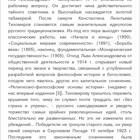
рабочему вопросу. Он достигает чина действительного
тайного советника и Высочайше насаждается золотой
табакеркой. После смерти Константина Леонтьева
Тихомиров становится самым значительным идеологом
русского традиционализма. Из-под его пера выходят такие
классические работы, как «Начала и концы» (1890),
«Социальные миражи современности» (1891), «Борьба
века» (1895), наконец, фундаментальная «Монархическая
государственность» (1905). Отход Льва Александровича от
общественной деятельности в 1914 г. открывает новый
период его жизни и творчества, связанный с углубленной
разработкой вопросов философии истории и богословия,
плодом чего явилось другое его капитальное сочинение,
«Религиозно-философские основы истории» (недавно у
нас впервые изданное [3]). Тихомирову пришлось пережить
крушение того, чему он служил почти тридцать лет «без
страха и упрека», - русского самодержавия и увидеть
торжество самых крайних революционных идей, столь
блистательно им развенчанных. Но это не изменило его
убеждений... Победители не тронули старого льва, он умер
своей смертью в Сергиевом Посаде 10 октября 1923 г.
Последним его законченным сочинением была