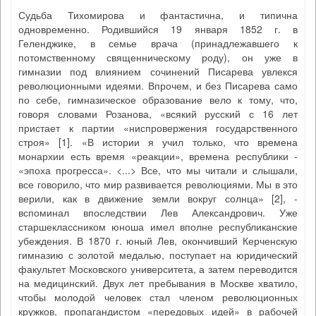
Судьба Тихомирова и фантастична, и типична
одновременно. Родившийся 19 января 1852 г. в
Геленджике, в семье врача (принадлежавшего к
потомственному священническому роду), он уже в
гимназии под влиянием сочинений Писарева увлекся
революционными идеями. Впрочем, и без Писарева само
по себе, гимназическое образование вело к тому, что,
говоря словами Розанова, «всякий русский с 16 лет
пристает к партии «ниспровержения государственного
строя» [1]. «В истории я учил только, что времена
монархии есть время «реакции», времена республики -
«эпоха прогресса». <...> Все, что мы читали и слышали,
все говорило, что мир развивается революциями. Мы в это
верили, как в движение земли вокруг солнца» [2], -
вспоминал впоследствии Лев Александрович. Уже
старшеклассником юноша имел вполне республиканские
убеждения. В 1870 г. юный Лев, окончивший Керченскую
гимназию с золотой медалью, поступает на юридический
факультет Московского университета, а затем переводится
на медицинский. Двух лет пребывания в Москве хватило,
чтобы молодой человек стал членом революционных
кружков, пропагандистом «передовых идей» в рабочей