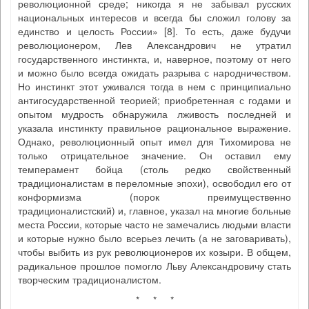
революционной среде; никогда я не забывал русских
национальных интересов и всегда бы сложил голову за
единство и целость России» [8]. То есть, даже будучи
революционером, Лев Александрович не утратил
государственного инстинкта, и, наверное, поэтому от него
и можно было всегда ожидать разрыва с народничеством.
Но инстинкт этот уживался тогда в нем с принципиально
антигосударственной теорией; приобретенная с годами и
опытом мудрость обнаружила лживость последней и
указала инстинкту правильное рациональное выражение.
Однако, революционный опыт имел для Тихомирова не
только отрицательное значение. Он оставил ему
темперамент бойца (столь редко свойственный
традиционалистам в переломные эпохи), освободил его от
конформизма (порок преимущественно
традиционалистский) и, главное, указал на многие больные
места России, которые часто не замечались людьми власти
и которые нужно было всерьез лечить (а не заговаривать),
чтобы выбить из рук революционеров их козыри. В общем,
радикальное прошлое помогло Льву Александровичу стать
творческим традиционалистом.
* * *