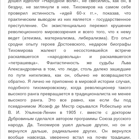
дошел идеолог «Народной воли», не свесились, как он, в
бездну, не заглянули в нее. Тихомиров на самом себе
проверил истинность «идей 60-х гг.», показав, что
практическим выводом из них является - государственное
преступление. Он экзистенциально пережил крушение
революционного мировоззрения и всего того, что к нему
ведет (атеизма, материализма, либерализма). Его опыт
сродни опыту героев Достоевского, недаром биографы
Тихомирова жалеют о несостоявшейся встрече
раскаявшегося «народовольца» и раскаявшегося
«петрашевца». Фантастичность же судьбы Льва
Александровича в том, что люди, столь далеко зашедшие
по пути нигилизма, как он, обычно не возвращаются
обратно. Я лично не припомню в мировой истории случая,
подобного тихомировскому, когда революционер такого
высокого ранга превращается в традиционалиста не менее
высокого ранга. Это все равно, как если бы под
псевдонимом Жозеф де Местр скрывался Робеспьер или
В. И. Ульянов-Ленин в 1905 г. вместе с доктором
Дубровиным сделался автором программы Союза русского
народа. Да. Тихомиров ушел дальше других, но он и
вернулся дальше, радикальнее других. Он вернулся
вообще навсегда, уверенно встал на почву традиции,