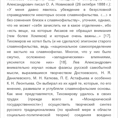
Александрович писал О. А. Новиковой (26 октября 1888 г.):
«У меня давно явилось убеждение в безусловной
справедливости некоторых основ славянофильства. <...> я
без сомнения близок к славянофильству», уточняя, однако,
что не может «себя зачислить ни в какое отделение», ибо
«есть вещи, на которые Аксаков не обращал внимания
(тем более Хомяков) и которые очень важны...» [17].
Тихомиров не хотел быть (и не сделался) эпигоном старого
славянофильства, ведь «национальное самоопределение
не застыло на славянофилах. Многое, что у них было
смутно, осложнено «западническими» влияниями,
уясняется после них» [18]. Лев Александрович
внимательно изучал новые фазисы русской самобытной
мысли, выразившиеся творчеством Достоевского, Н. Я.
Данилевского, М. Н. Каткова, П. Е. Астафьева и особенно
К. Н. Леонтьева. Он выбирал из их идей те, которые, по его
мнению, развивали и углубляли славянофильские основы.
Как мне представляется, Тихомирову удалось в своих
трудах (прежде всего в «Монархической
государственности») осуществить творческий синтез
русского традиционализма (по крайней мере в области
социально-политической теории) соединяя воедино