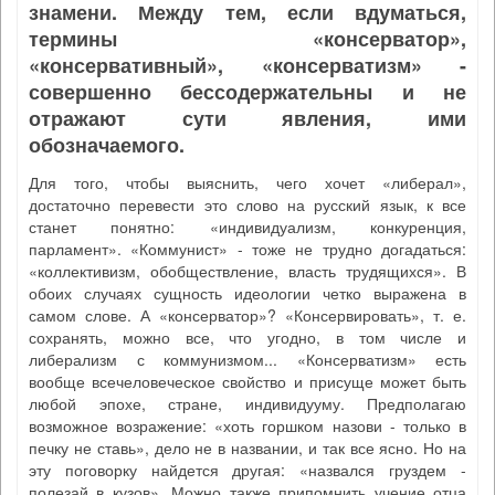
знамени. Между тем, если вдуматься,
термины «консерватор»,
«консервативный», «консерватизм» -
совершенно бессодержательны и не
отражают сути явления, ими
обозначаемого.
Для того, чтобы выяснить, чего хочет «либерал»,
достаточно перевести это слово на русский язык, к все
станет понятно: «индивидуализм, конкуренция,
парламент». «Коммунист» - тоже не трудно догадаться:
«коллективизм, обобществление, власть трудящихся». В
обоих случаях сущность идеологии четко выражена в
самом слове. А «консерватор»? «Консервировать», т. е.
сохранять, можно все, что угодно, в том числе и
либерализм с коммунизмом... «Консерватизм» есть
вообще всечеловеческое свойство и присуще может быть
любой эпохе, стране, индивидууму. Предполагаю
возможное возражение: «хоть горшком назови - только в
печку не ставь», дело не в названии, и так все ясно. Но на
эту поговорку найдется другая: «назвался груздем -
полезай в кузов». Можно также припомнить учение отца