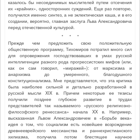
казалось бы несоединимых мыслителей путем отсечения
их «крайних», односторонних суждений. Еще раз повторю,
получился именно синтез, а не эклектическая каша, и в его
создании, вероятно, главная заслуга Льва Александровича
перед отечественной культурой.
* * *
Прежде чем предложить свою положительную
общественную программу, Тихомиров потратил много сил
для опровержения господствовавших в умах русской
интеллигенции разного рода прогрессистских мифов (или,
как он сам говорил, «миражей»): от марксизма и
анархизма до умеренного, благодушного
конституционализма. Мне представляется, что эта критика
была наиболее сильной и детально разработанной в
русской мысли XIX в. Причем некоторые ее тезисы
получили позднее глубокое развитие в трудах
представителей так называемого «русского религиозно-
философского ренессанса» начала XX в. Например,
высказанная Львом Александровичем в «Борьбе века»
идея о том, что социализм есть новейшее возрождение
древнееврейского мессианства и раннехристианского
хилиазма, получила потом блестящее научное