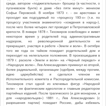
среде, автором «поджигательных» брошюр (в частности, о
пугачевском бунте) и даже «без пяти минут» женихом
Софьи Перовской. В ноябре 1873 г. - он арестован и
проходит как подсудимый по «процессу 193-х» (т.е. по
процессу участников знаменитого «хождения в народ»),
после чего более четырех лет проводит в Петропавловской
крепости. В январе 1878 г. Тихомиров освобожден и живет
некоторое время у родителей под административным
надзором, но революционной деятельности не
прекращает, участвуя в работе «Земли и воли». В октябре
того же года он тайком покидает родительский дом и
переходит на нелегальное положение. В произошедшем в
1879 г. расколе «Земли и воли» на «Черный передел» и
«Народную волю». Лев Александрович примкнул ко второй,
более радикальной, организации (одобрив, между прочим,
идею цареубийства) и сделался членом ее
Исполнительного комитета и Распорядительной комиссии.
Тихомиров стал одной из ключевых фигур «Народной
воли» - ее фактическим идеологом и главным редактором
партийных изданий. После трагического (и для монархии, и
для «народовольцев») 1881 г., Лев Александрович (с
разрешения партии) покидает Россию, дабы избежать