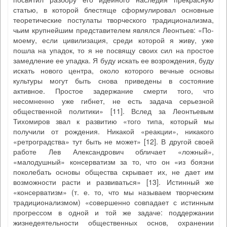
статью, в которой блестяще сформулировал основные
теоретические постулаты творческого традиционализма,
чьим крупнейшим представителем являлся Леонтьев: «По-
моему, если цивилизация, среди которой я живу, уже
пошла на упадок, то я не посвящу своих сил на простое
замедление ее упадка. Я буду искать ее возрождения, буду
искать нового центра, около которого вечные основы
культуры могут быть снова приведены в состояние
активное. Простое задержание смерти того, что
несомненно уже гибнет, не есть задача серьезной
общественной политики» [11]. Вслед за Леонтьевым
Тихомиров звал к развитию «того типа, который мы
получили от рождения. Никакой «реакции», никакого
«ретроградства» тут быть не может» [12]. В другой своей
работе Лев Александрович обличает «ложный»,
«малодушный» консерватизм за то, что он «из боязни
поколебать основы общества скрывает их, не дает им
возможности расти и развиваться» [13]. Истинный же
«консерватизм» (т. е. то, что мы называем творческим
традиционализмом) «совершенно совпадает с истинным
прогрессом в одной и той же задаче: поддержании
жизнедеятельности общественных основ, охранении