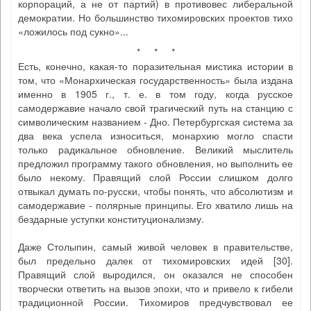
корпораций, а не от партий) в противовес либеральной
демократии. Но большинство тихомировских проектов тихо
«ложилось под сукно»...
* * *
Есть, конечно, какая-то поразительная мистика истории в
том, что «Монархическая государственность» была издана
именно в 1905 г., т. е. в том году, когда русское
самодержавие начало свой трагический путь на станцию с
символическим названием - Дно. Петербургская система за
два века успела износиться, монархию могло спасти
только радикальное обновление. Великий мыслитель
предложил программу такого обновления, но выполнить ее
было некому. Правящий слой России слишком долго
отвыкал думать по-русски, чтобы понять, что абсолютизм и
самодержавие - полярные принципы. Его хватило лишь на
бездарные уступки конституционализму.
Даже Столыпин, самый живой человек в правительстве,
был предельно далек от тихомировских идей [30].
Правящий слой выродился, он оказался не способен
творчески ответить на вызов эпохи, что и привело к гибели
традиционной России. Тихомиров предчувствовал ее