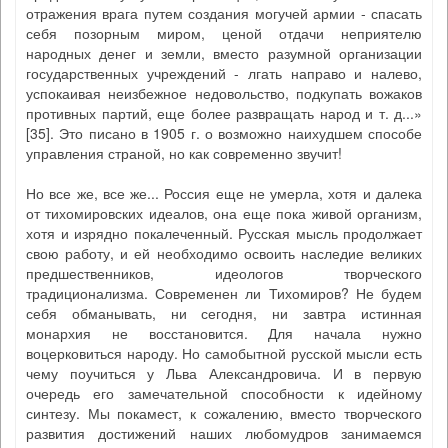
отражения врага путем создания могучей армии - спасать
себя позорным миром, ценой отдачи неприятелю
народных денег и земли, вместо разумной организации
государственных учреждений - лгать направо и налево,
успокаивая неизбежное недовольство, подкупать вожаков
противных партий, еще более развращать народ и т. д...»
[35]. Это писано в 1905 г. о возможно наихудшем способе
управления страной, но как современно звучит!
Но все же, все же... Россия еще не умерла, хотя и далека
от тихомировских идеалов, она еще пока живой организм,
хотя и изрядно покалеченный. Русская мысль продолжает
свою работу, и ей необходимо освоить наследие великих
предшественников, идеологов творческого
традиционализма. Современен ли Тихомиров? Не будем
себя обманывать, ни сегодня, ни завтра истинная
монархия не восстановится. Для начала нужно
воцерковиться народу. Но самобытной русской мысли есть
чему поучиться у Льва Александровича. И в первую
очередь его замечательной способности к идейному
синтезу. Мы покамест, к сожалению, вместо творческого
развития достижений наших любомудров занимаемся