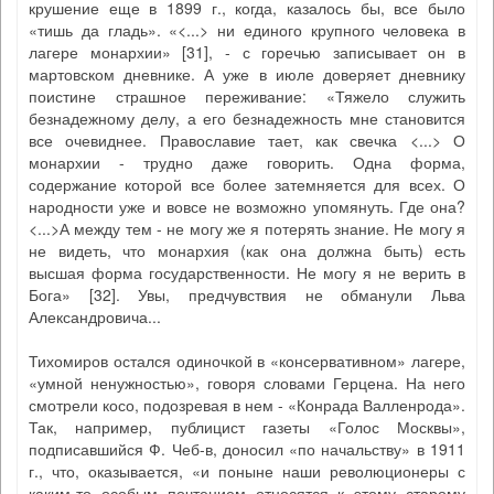
крушение еще в 1899 г., когда, казалось бы, все было
«тишь да гладь». «<...> ни единого крупного человека в
лагере монархии» [31], - с горечью записывает он в
мартовском дневнике. А уже в июле доверяет дневнику
поистине страшное переживание: «Тяжело служить
безнадежному делу, а его безнадежность мне становится
все очевиднее. Православие тает, как свечка <...> О
монархии - трудно даже говорить. Одна форма,
содержание которой все более затемняется для всех. О
народности уже и вовсе не возможно упомянуть. Где она?
<...>А между тем - не могу же я потерять знание. Не могу я
не видеть, что монархия (как она должна быть) есть
высшая форма государственности. Не могу я не верить в
Бога» [32]. Увы, предчувствия не обманули Льва
Александровича...
Тихомиров остался одиночкой в «консервативном» лагере,
«умной ненужностью», говоря словами Герцена. На него
смотрели косо, подозревая в нем - «Конрада Валленрода».
Так, например, публицист газеты «Голос Москвы»,
подписавшийся Ф. Чеб-в, доносил «по начальству» в 1911
г., что, оказывается, «и поныне наши революционеры с
каким-то особым почтением относятся к этому старому