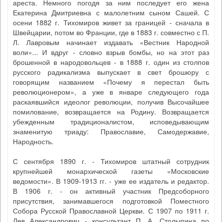
ареста. Немного погодя за ним последует его жена
Екатерина Дмитриевна с малолетним сыном Сашей. С
осени 1882 г. Тихомиров живет за границей - сначала в
Швейцарии, потом во Франции, где в 1883 г. совместно с П.
Л. Лавровым начинает издавать «Вестник Народной
воли»... И вдруг - словно взрыв бомбы, но на этот раз
брошенной в народовольцев - в 1888 г. один из столпов
русского радикализма выпускает в свет брошюру с
говорящим названием «Почему я перестал быть
революционером», а уже в январе следующего года
раскаявшийся идеолог революции, получив Высочайшее
помилование, возвращается на Родину. Возвращается
убежденным традиционалистом, исповедывающим
знаменитую триаду: Православие, Самодержавие,
Народность.
С сентября 1890 г. - Тихомиров штатный сотрудник
крупнейшей монархической газеты «Московские
ведомости». В 1909-1913 гг. - уже ее издатель и редактор.
В 1906 г. - он активный участник Предсоборного
присутствия, занимавшегося подготовкой Поместного
Собора Русской Православной Церкви. С 1907 по 1911 г.
Лев Александрович - консультант П. А. Столыпина по