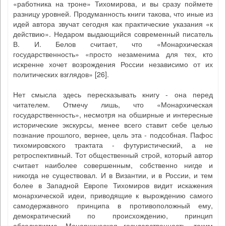
«работника на троне» Тихомирова, и вы сразу поймете
разницу уровней. Продуманность книги такова, что иные из
идей автора звучат сегодня как практические указания «к
действию». Недаром выдающийся современный писатель
В. И. Белов считает, что «Монархическая
государственность» «просто незаменима для тех, кто
искренне хочет возрождения России независимо от их
политических взглядов» [26].
Нет смысла здесь пересказывать книгу - она перед
читателем. Отмечу лишь, что «Монархическая
государственность», несмотря на обширные и интересные
исторические экскурсы, менее всего ставит себе целью
познание прошлого, вернее, цель эта - подсобная. Пафос
тихомировского трактата - футуристический, а не
ретроспективный. Тот общественный строй, который автор
считает наиболее совершенным, собственно нигде и
никогда не существовал. И в Византии, и в России, и тем
более в Западной Европе Тихомиров видит искажения
монархической идеи, приводящие к вырождению самого
самодержавного принципа в противоположный ему,
демократический по происхождению, принцип
абсолютизма. Монархическая государственность, таким