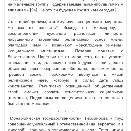
на маленькие группы, сдерживаемые чьим-нибудь личным
влиянием» [24]. Не это ли будущее грозит нам сегодня?
Итак, и либерализм, и коммунизм - «социальные миражи».
Но как их рассеять? Выход, по Тихомирову, в
восстановлении духовного равновесия личности,
нарушенного забвением религиозных основ жизни,
благодаря чему и возникают «бесплодные химеры»
«социального мистицизма». Потеряв понятие о
Божественном Царствии не от мира сего, но не утратив
стремления к идеальному в своей душе, люди делают
объектом веры совершенное общество, невозможное на
грешной земле. Необходимо вернуться к живой
религиозной идее, которую в силах дать лишь
христианство. Религиозно освященный общественный
строй сможет создать относительную социальную
гармонию, Подлинным воплощением такого строя может
быть только монархия.
* * *
«Монархическая государственность» Тихомирова - труд
совершенно уникальный в отечественной (да, вероятно, и в
мировой) социально-политической мысли. Труд никем