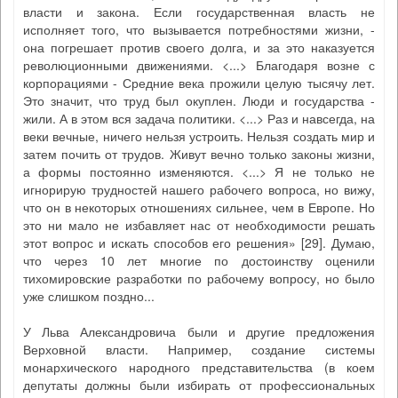
власти и закона. Если государственная власть не
исполняет того, что вызывается потребностями жизни, -
она погрешает против своего долга, и за это наказуется
революционными движениями. <...> Благодаря возне с
корпорациями - Средние века прожили целую тысячу лет.
Это значит, что труд был окуплен. Люди и государства -
жили. А в этом вся задача политики. <...> Раз и навсегда, на
веки вечные, ничего нельзя устроить. Нельзя создать мир и
затем почить от трудов. Живут вечно только законы жизни,
а формы постоянно изменяются. <...> Я не только не
игнорирую трудностей нашего рабочего вопроса, но вижу,
что он в некоторых отношениях сильнее, чем в Европе. Но
это ни мало не избавляет нас от необходимости решать
этот вопрос и искать способов его решения» [29]. Думаю,
что через 10 лет многие по достоинству оценили
тихомировские разработки по рабочему вопросу, но было
уже слишком поздно...
У Льва Александровича были и другие предложения
Верховной власти. Например, создание системы
монархического народного представительства (в коем
депутаты должны были избирать от профессиональных