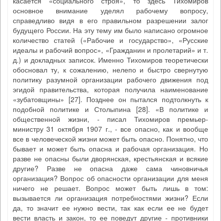
касается «социального строя», то здесь Тихомиров
основное внимание уделял рабочему вопросу,
справедливо видя в его правильном разрешении залог
будущего России. На эту тему им было написано огромное
количество статей («Рабочие и государство», «Русские
идеалы и рабочий вопрос», «Гражданин и пролетарий» и т.
д.) и докладных записок. Именно Тихомиров теоретически
обосновал ту, к сожалению, нелепо и быстро свернутую
политику разумной организации рабочего движения под
эгидой правительства, которая получила наименование
«зубатовщины» [27]. Позднее он пытался подтолкнуть к
подобной политике и Столыпина [28]. «В политике и
общественной жизни, - писал Тихомиров премьер-
министру 31 октября 1907 г., - все опасно, как и вообще
все в человеческой жизни может быть опасно. Понятно, что
бывает и может быть опасна и рабочая организация. Но
разве не опасны были дворянская, крестьянская и всякие
другие? Разве не опасна даже сама чиновничья
организация? Вопрос об опасности организации для меня
ничего не решает. Вопрос может быть лишь в том:
вызывается ли организация потребностями жизни? Если
да, то значит ее нужно вести, так как если ее не будет
вести власть и закон, то ее поведут другие - противники