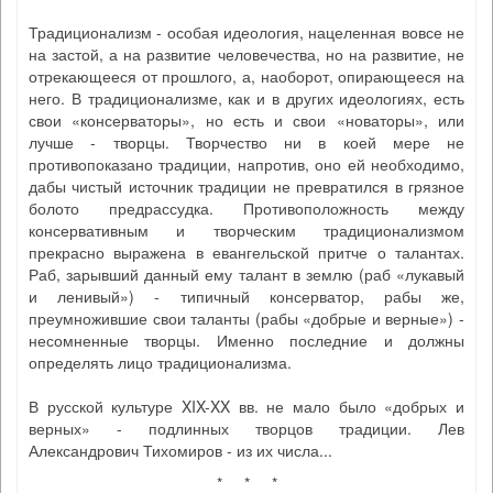
Традиционализм - особая идеология, нацеленная вовсе не
на застой, а на развитие человечества, но на развитие, не
отрекающееся от прошлого, а, наоборот, опирающееся на
него. В традиционализме, как и в других идеологиях, есть
свои «консерваторы», но есть и свои «новаторы», или
лучше - творцы. Творчество ни в коей мере не
противопоказано традиции, напротив, оно ей необходимо,
дабы чистый источник традиции не превратился в грязное
болото предрассудка. Противоположность между
консервативным и творческим традиционализмом
прекрасно выражена в евангельской притче о талантах.
Раб, зарывший данный ему талант в землю (раб «лукавый
и ленивый») - типичный консерватор, рабы же,
преумножившие свои таланты (рабы «добрые и верные») -
несомненные творцы. Именно последние и должны
определять лицо традиционализма.
В русской культуре XIX-XX вв. не мало было «добрых и
верных» - подлинных творцов традиции. Лев
Александрович Тихомиров - из их числа...
* * *