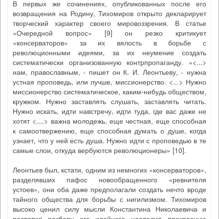
В первых же сочинениях, опубликованных после его
возвращения на Родину, Тихомиров открыто декларирует
творческий характер своего мировоззрения. В статье
«Очередной вопрос» [9] он резко критикует
«консерваторов» за их вялость в борьбе с
революционными идеями, за их неумение создать
систематически организованную контрпропаганду. «<...>
нам, православным, - пишет он К. И. Леонтьеву, - нужна
устная проповедь, или лучше, миссионерство. <...> Нужно
миссионерство систематическое, каким-нибудь обществом,
кружком. Нужно заставлять слушать, заставлять читать.
Нужно искать, идти навстречу, идти туда, где вас даже не
хотят <....> важна молодежь, еще честная, еще способная
к самоотвержению, еще способная думать о душе, когда
узнает, что у ней есть душа. Нужно идти с проповедью в те
самые слои, откуда вербуются революционеры» [10].
Леонтьев был, кстати, одним из немногих «консерваторов»,
разделявших пафос новообращенного «ревнителя
устоев», они оба даже предполагали создать нечто вроде
тайного общества для борьбы с нигилизмом. Тихомиров
высоко ценил силу мысли Константина Николаевича и
посвятил разбору его идейного наследия прекрасную