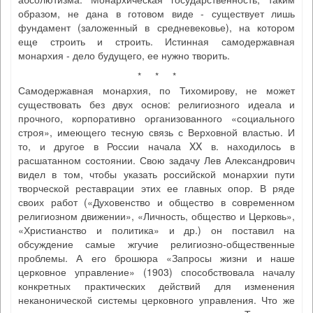
образом, не дана в готовом виде - существует лишь
фундамент (заложенный в средневековье), на котором
еще строить и строить. Истинная самодержавная
монархия - дело будущего, ее нужно творить.
* * *
Самодержавная монархия, по Тихомирову, не может
существовать без двух основ: религиозного идеала и
прочного, корпоративно организованного «социального
строя», имеющего тесную связь с Верховной властью. И
то, и другое в России начала XX в. находилось в
расшатанном состоянии. Свою задачу Лев Александрович
видел в том, чтобы указать российской монархии пути
творческой реставрации этих ее главных опор. В ряде
своих работ («Духовенство и общество в современном
религиозном движении», «Личность, общество и Церковь»,
«Христианство и политика» и др.) он поставил на
обсуждение самые жгучие религиозно-общественные
проблемы. А его брошюра «Запросы жизни и наше
церковное управление» (1903) способствовала началу
конкретных практических действий для изменения
неканонической системы церковного управления. Что же