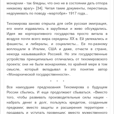
монархии - так бледны, что оно не в состоянии дать отпора
никакому врагу» [34]. Читая такие документы, перестаешь
недоумевать по поводу «мартобря» 1917 года...
Тихомирова заново открыла для себя русская эмиграция,
его книги издавались в зарубежье и живо обсуждались.
Идея же корпоративного государства просто витала в
воздухе почти всего мира середины XX в. Ей увлекались и
фашисты, и либералы, и социалисты... Ее по-разному
воплощали в Италии, США и даже, отчасти в стране,
некогда называвшейся Россией. Но эти государственные
устройства принципиально отличались от тихомировского
проекта: они не были монархиями, по крайней мере в том
смысле, который вкладывал в это понятие автор
«Монархической государственности».
* * *
Все наихудшие предсказания Тихомирова о будущем
России сбылись. И еще продолжают сбываться. «Вместо
того, чтобы развивать производительные силы нации -
набрать денег в долг, пользуясь кредитом, созданным
предками; вместо защиты и расширения территории -
продавать и уступать провинции; вместо мужественного