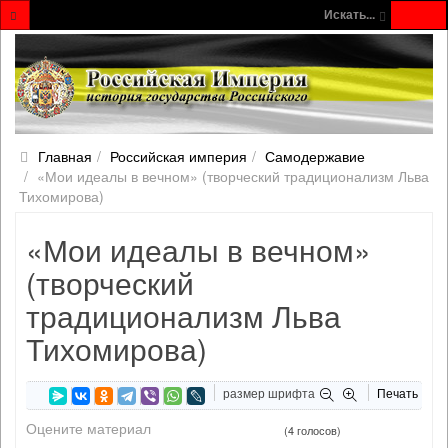
Искать...
Главная
Российская империя
Самодержавие
«Мои идеалы в вечном» (творческий традиционализм Льва
Тихомирова)
«Мои идеалы в вечном»
(творческий
традиционализм Льва
Тихомирова)
размер шрифта
Печать
Оцените материал
(4 голосов)