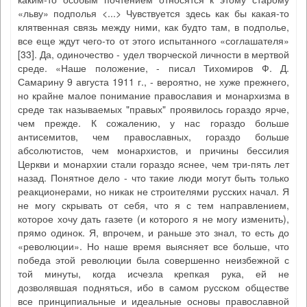
«льву» подполья <...> Чувствуется здесь как бы какая-то
клятвенная связь между ними, как будто там, в подполье,
все еще ждут чего-то от этого испытанного «соглашателя»
[33]. Да, одиночество - удел творческой личности в мертвой
среде. «Наше положение, - писал Тихомиров Ф. Д.
Самарину 9 августа 1911 г., - вероятно, не хуже прежнего,
но крайне малое понимание православия и монархизма в
среде так называемых "правых" проявилось гораздо ярче,
чем прежде. К сожалению, у нас гораздо больше
антисемитов, чем православных, гораздо больше
абсолютистов, чем монархистов, и причины бессилия
Церкви и монархии стали гораздо яснее, чем три-пять лет
назад. Понятное дело - что такие люди могут быть только
реакционерами, но никак не строителями русских начал. Я
не могу скрывать от себя, что я с тем направлением,
которое хочу дать газете (и которого я не могу изменить),
прямо одинок. Я, впрочем, и раньше это знал, то есть до
«революции». Но наше время выясняет все больше, что
победа этой революции была совершенно неизбежной с
той минуты, когда исчезла крепкая рука, ей не
дозволявшая подняться, ибо в самом русском обществе
все принципиальные и идеальные основы православной