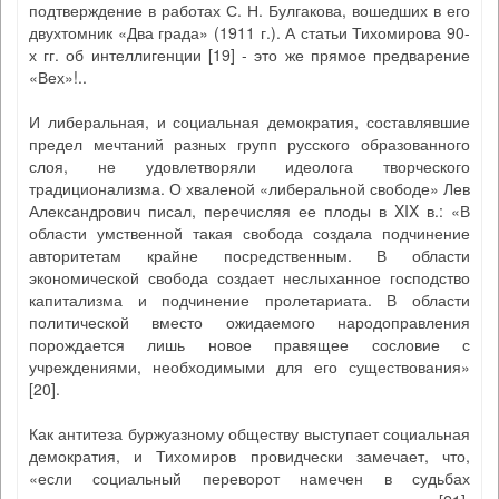
подтверждение в работах С. Н. Булгакова, вошедших в его
двухтомник «Два града» (1911 г.). А статьи Тихомирова 90-
х гг. об интеллигенции [19] - это же прямое предварение
«Вех»!..
И либеральная, и социальная демократия, составлявшие
предел мечтаний разных групп русского образованного
слоя, не удовлетворяли идеолога творческого
традиционализма. О хваленой «либеральной свободе» Лев
Александрович писал, перечисляя ее плоды в XIX в.: «В
области умственной такая свобода создала подчинение
авторитетам крайне посредственным. В области
экономической свобода создает неслыханное господство
капитализма и подчинение пролетариата. В области
политической вместо ожидаемого народоправления
порождается лишь новое правящее сословие с
учреждениями, необходимыми для его существования»
[20].
Как антитеза буржуазному обществу выступает социальная
демократия, и Тихомиров провидчески замечает, что,
«если социальный переворот намечен в судьбах