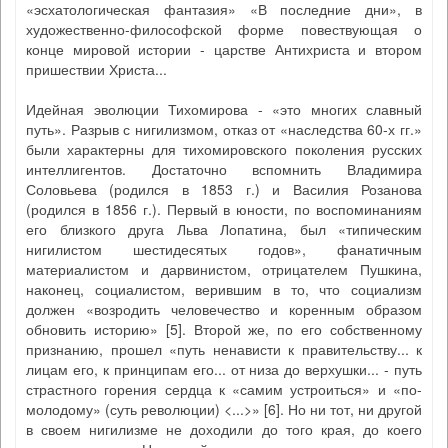
«эсхатологическая фантазия» «В последние дни», в
художественно-философской форме повествующая о
конце мировой истории - царстве Антихриста и втором
пришествии Христа...
Идейная эволюции Тихомирова - «это многих славный
путь». Разрыв с нигилизмом, отказ от «наследства 60-х гг.»
были характерны для тихомировского поколения русских
интеллигентов. Достаточно вспомнить Владимира
Соловьева (родился в 1853 г.) и Василия Розанова
(родился в 1856 г.). Первый в юности, по воспоминаниям
его близкого друга Льва Лопатина, был «типическим
нигилистом шестидесятых годов», фанатичным
материалистом и дарвинистом, отрицателем Пушкина,
наконец, социалистом, верившим в то, что социализм
должен «возродить человечество и коренным образом
обновить историю» [5]. Второй же, по его собственному
признанию, прошел «путь ненависти к правительству... к
лицам его, к принципам его... от низа до верхушки... - путь
страстного горения сердца к «самим устроиться» и «по-
молодому» (суть революции) <...>» [6]. Но ни тот, ни другой
в своем нигилизме не доходили до того края, до коего