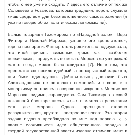
чтобы с нее уже не сходить. И здесь его отличие от тех же
Соловьева и Розанова, которым традиция, порой, служила
лишь средством для безответственного самовыражения (я
уже не говорю об их политическом легкомыслии).
Былые товарищи Тихомирова по «Народной воле» - Вера
Фигнер и Николай Морозов, узнав о его «ренегатстве»,
горячо поспорили. Фигнер столь решительно недоумевала,
что иной причины «измены», кроме как - «заболел
психически», - придумать не могла. Морозов же утверждал:
«этого всегда можно было ожидать» [7]. Но в том, что
«ренегатство» носило идейный, а не корыстный характер,
они были единодушны. Действительно, дневники Льва
Александровича не оставляют сомнений: и к вере, и к
монархизму он пришел совершенно искренне. Мнение же
Морозова, видимо, справедливо. Сам Тихомиров в своей
покаянной брошюре писал: «<...> в мечтах о революции
есть две стороны. Одного прельщает сторона
разрушительная, другого - построение нового. Это вторая
задача издавна преобладала во мне над первою. <...>
вполне сложившиеся идеи общественного порядка и
твердой государственной власти издавна отличали меня в