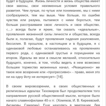
будет в будущем. Жизнь личности и жизнь общества имеет
свои законы, свои неизменные условия правильного
развития. Чем лучше, по чутью или пониманию, мы с ними
сообразуемся, тем мы выше. Чем больше, по ошибке
чувства или разума, пытаемся с ними бороться, тем
больше расстраиваем свою личность и свое общество.
<...> всегда были и яркие, так сказать «идеальные»,
проявления жизненной силы личности и общества, всегда
были и, полагаю, будут проявления падения разложения,
бессилия. В прошлом, в настоящем и в будущем, я с
одинаковой любовью останавливаюсь на проявлениях
первого рода, с одинаковой грустью и порицанием на
втором. Идеалы же мои в смысле желаний, относительно
будущего, конечно, в том, чтобы видеть в нем возможно
большее торжество жизненных начал. «Реакционно» же
такое мое воззрение или «прогрессивно» - право, меня это
ни на одну йоту не интересует» [16].
В своем мировоззрении, в своих общественных и
религиозных идеалах Тихомиров был продолжателем того
направления русской общественной мысли, которое было
начато славянофилами 40-х гг. (Хомяков, И. В. Киреевский,
Аксаковы, Самарин). Еще находясь в эмиграции, Лев