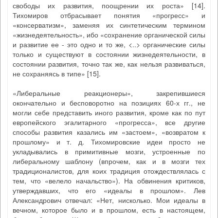
свободы их развития, поощрении их роста» [14].
Тихомиров отбрасывает понятия «прогресс» и
«консерватизм», заменяя их синтетическим термином
«жизнедеятельность», ибо «сохранение органической силы
и развитие ее - это одно и то же, <..> органические силы
только и существуют в состоянии жизнедеятельности, в
состоянии развития, точно так же, как нельзя развиваться,
не сохраняясь в типе» [15].
«Либеральные реакционеры», закрепившиеся
окончательно и бесповоротно на позициях 60-х гг., не
могли себе представить иного развития, кроме как по пут
европейского эгалитарного «прогресса», все другие
способы развития казались им «застоем», «возвратом к
прошлому» и т. д. Тихомировские идеи просто не
укладывались в примитивные мозги, устроенные по
либеральному шаблону (впрочем, как и в мозги тех
традиционалистов, для коих традиция отождествлялась с
тем, что «велело начальство»). На обвинения критиков,
утверждавших, что его «идеалы в прошлом». Лев
Александрович отвечал: «Нет, нисколько. Мои идеалы в
вечном, которое было и в прошлом, есть в настоящем,