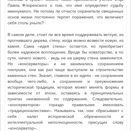
Павла Флоренского о том, что имя определяет судьбу
именуемого. Не потому ли отчасти охранители священных
основ жизни постоянно терпят поражения, что величают
себя столь уныло?
В самом деле, стоит ли все время поддерживать ветхую, из
прогнившего дерева, стену, когда можно возвести новую, из
камня. Сама «идея стены» остается, но приобретает
более надежное воплощение. Вроде бы новаторство, а по
сути, ничего нового, - ведь не на ширму стена заменяется.
Но «консерваторы» и не занимались сохранением
гнилушек, они как раз чаще выступали за строительство
каменных стен. Значит, главное в их идеях - не сохранение
вообще чего-либо, а сохранение и преумножение
исторической традиции, которая может менять формы в
зависимости от эпохи, оставаясь в принципиальных
пунктах неизменной по содержанию. Следовательно,
«консерваторов» гораздо правильнее именовать
«традиционалистами». Называясь так, они сбрасывают с
себя налет исторической обреченности и
интеллектуальной неполноценности, присущих слову
«консерватор».