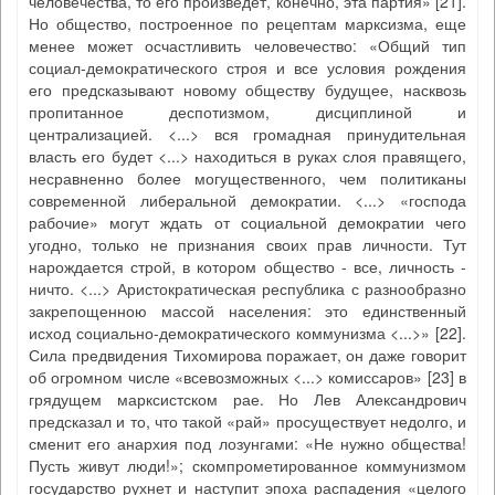
человечества, то его произведет, конечно, эта партия» [21].
Но общество, построенное по рецептам марксизма, еще
менее может осчастливить человечество: «Общий тип
социал-демократического строя и все условия рождения
его предсказывают новому обществу будущее, насквозь
пропитанное деспотизмом, дисциплиной и
централизацией. <...> вся громадная принудительная
власть его будет <...> находиться в руках слоя правящего,
несравненно более могущественного, чем политиканы
современной либеральной демократии. <...> «господа
рабочие» могут ждать от социальной демократии чего
угодно, только не признания своих прав личности. Тут
нарождается строй, в котором общество - все, личность -
ничто. <...> Аристократическая республика с разнообразно
закрепощенною массой населения: это единственный
исход социально-демократического коммунизма <...>» [22].
Сила предвидения Тихомирова поражает, он даже говорит
об огромном числе «всевозможных <...> комиссаров» [23] в
грядущем марксистском рае. Но Лев Александрович
предсказал и то, что такой «рай» просуществует недолго, и
сменит его анархия под лозунгами: «Не нужно общества!
Пусть живут люди!»; скомпрометированное коммунизмом
государство рухнет и наступит эпоха распадения «целого