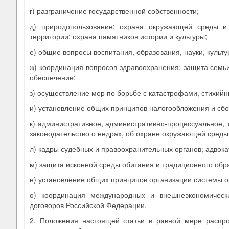
г) разграничение государственной собственности;
д) природопользование; охрана окружающей среды и 
территории; охрана памятников истории и культуры;
е) общие вопросы воспитания, образования, науки, культу
ж) координация вопросов здравоохранения; защита семьи
обеспечение;
з) осуществление мер по борьбе с катастрофами, стихий
и) установление общих принципов налогообложения и сбо
к) административное, административно-процессуальное, 
законодательство о недрах, об охране окружающей среды
л) кадры судебных и правоохранительных органов; адвока
м) защита исконной среды обитания и традиционного обр
н) установление общих принципов организации системы о
о) координация международных и внешнеэкономическ
договоров Российской Федерации.
2. Положения настоящей статьи в равной мере распрос