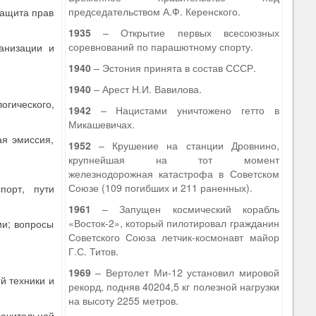
председательством А.Ф. Керенского.
защита прав
1935
– Открытие первых всесоюзных
соревнований по парашютному спорту.
анизации и
1940
– Эстония принята в состав СССР.
1940
– Арест Н.И. Вавилова.
огического,
1942
– Нацистами уничтожено гетто в
Микашевичах.
ая эмиссия,
1952
– Крушение на станции Дровнино,
крупнейшая на тот момент
железнодорожная катастрофа в Советском
Союзе (109 погибших и 211 раненных).
порт, пути
1961
– Запущен космический корабль
«Восток-2», который пилотировал гражданин
ии; вопросы
Советского Союза летчик-космонавт майор
Г.С. Титов.
1969
– Вертолет Ми-12 установил мировой
й техники и
рекорд, подняв 40204,5 кг полезной нагрузки
на высоту 2255 метров.
ючительной