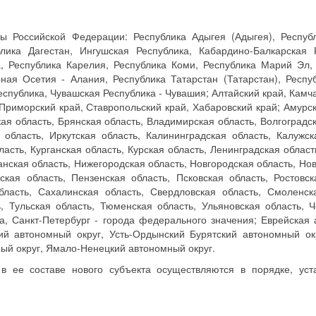
ы Российской Федерации: Республика Адыгея (Адыгея), Респуб
лика Дагестан, Ингушская Республика, Кабардино-Балкарская 
, Республика Карелия, Республика Коми, Республика Марий Эл,
ная Осетия - Алания, Республика Татарстан (Татарстан), Респу
спублика, Чувашская Республика - Чувашия; Алтайский край, Камча
Приморский край, Ставропольский край, Хабаровский край; Амурск
ая область, Брянская область, Владимирская область, Волгоградск
 область, Иркутская область, Калининградская область, Калужск
асть, Курганская область, Курская область, Ленинградская област
анская область, Нижегородская область, Новгородская область, Но
ская область, Пензенская область, Псковская область, Ростовск
бласть, Сахалинская область, Свердловская область, Смоленск
ь, Тульская область, Тюменская область, Ульяновская область, 
ва, Санкт-Петербург - города федерального значения; Еврейская
ий автономный округ, Усть-Ордынский Бурятский автономный ок
ный округ, Ямало-Ненецкий автономный округ.
в ее составе нового субъекта осуществляются в порядке, уст