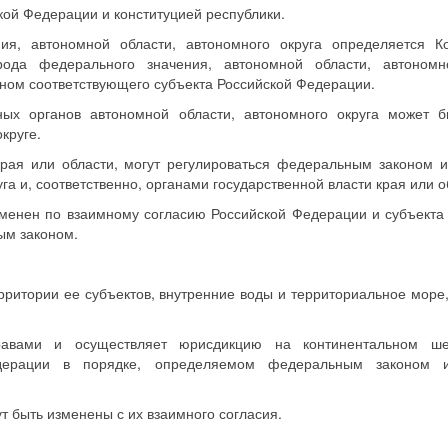
кой Федерации и конституцией республики.
ния, автономной области, автономного округа определяется Ко
ода федерального значения, автономной области, автономно
ом соответствующего субъекта Российской Федерации.
ных органов автономной области, автономного округа может б
круге.
края или области, могут регулироваться федеральным законом 
а и, соответственно, органами государственной власти края или о
зменен по взаимному согласию Российской Федерации и субъекта
ым законом.
рритории ее субъектов, внутренние воды и территориальное море
равами и осуществляет юрисдикцию на континентальном 
едерации в порядке, определяемом федеральным законом
т быть изменены с их взаимного согласия.