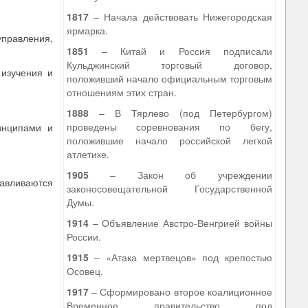
1817
– Начала действовать Нижегородская
ярмарка.
управления,
1851
– Китай и Россия подписали
Кульджинский торговый договор,
 изучения и
положивший начало официальным торговым
отношениям этих стран.
1888
– В Тярлево (под Петербургом)
проведены соревнования по бегу,
инципами и
положившие начало российской легкой
атлетике.
1905
– Закон об учреждении
навливаются
законосовещательной Государственной
Думы.
1914
– Объявление Австро-Венгрией войны
России.
1915
– «Атака мертвецов» под крепостью
Осовец.
1917
– Сформировано второе коалиционное
Временное правительство под