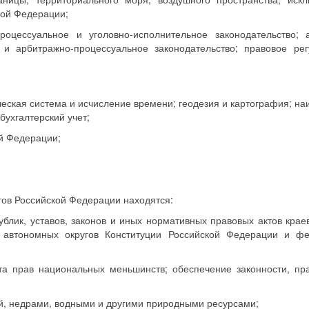
кой Федерации;
-процессуальное и уголовно-исполнительное законодательство;
 и арбитражно-процессуальное законодательство; правовое ре
ческая система и исчисление времени; геодезия и картография; н
бухгалтерский учет;
ой Федерации;
тов Российской Федерации находятся:
ублик, уставов, законов и иных нормативных правовых актов краев
, автономных округов Конституции Российской Федерации и ф
та прав национальных меньшинств; обеспечение законности, пр
й, недрами, водными и другими природными ресурсами;