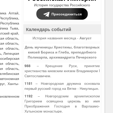
История государства Российского
лика Алтай,
Присоединиться
Республика,
 Республика
блика Тыва,
Календарь событий
тский край,
История названия месяца -
Август
ая область,
ая область,
День мученицы Христины, благотворных
ая область,
князей Бориса и Глеба, преподобного
ь, Липецкая
Поликарпа, архимандрита Печерского
восибирская
ая область,
988
– Крещение Руси, принятие
ая область,
христианства киевским князем Владимиром I
Челябинская
Святославичем.
 автономная
1181
– Новгородская дружина основала
руг, Ханты-
первый русский город на Вятке - Никулицын.
1192
– Новгородским архиепископом
ановленном
Григорием освящена церковь во имя
Преображения Господня в Варлаамо-
Хутынском монастыре.