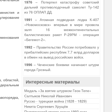
1976
– Потерпел катастрофу советский
дальний противолодочный самолет Ту-142
из 76 ОПЛАП ДД.
 амнистия и
гулирование
1991
– Атомная подводная лодка К-407
«Новомосковск» впервые в мире провела
залп 16 межконтинентальных
баллистических ракет Р-29РМ - операция
аименования
«Бегемот-2».
1992
– Правительство России потребовало у
прибалтийских республик 7,7 млрд долларов
в обмен на вывод российских войск.
1996
– Чеченские боевики начинают штурм
города Грозный.
, областей,
Интересные материалы
едеральным
Медаль «За взятие штурмом Геок-Тепе»
Салтыков Николай Иванович
авопорядка,
Русско - турецкая война (1828 - 1829)
Никита Сергеевич Хрущёв
Политический кризис осени 1993 года