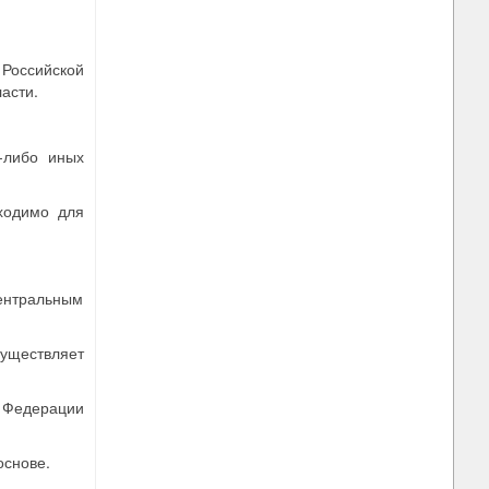
Российской
асти.
-либо иных
бходимо для
ентральным
существляет
 Федерации
основе.