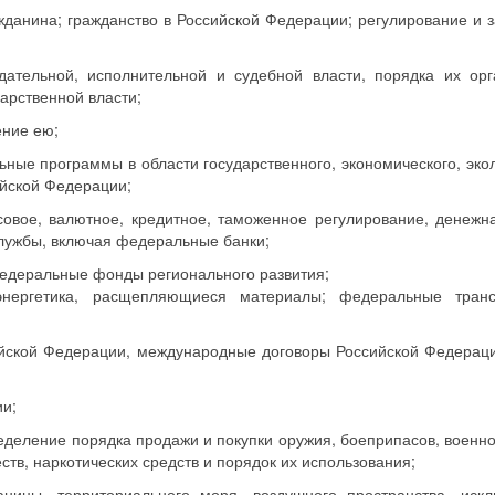
ажданина; гражданство в Российской Федерации; регулирование и 
дательной, исполнительной и судебной власти, порядка их орг
арственной власти;
ение ею;
ные программы в области государственного, экономического, экол
ийской Федерации;
овое, валютное, кредитное, таможенное регулирование, денежн
лужбы, включая федеральные банки;
едеральные фонды регионального развития;
энергетика, расщепляющиеся материалы; федеральные транс
йской Федерации, международные договоры Российской Федерац
и;
еделение порядка продажи и покупки оружия, боеприпасов, военно
ств, наркотических средств и порядок их использования;
аницы, территориального моря, воздушного пространства, искл