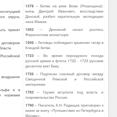
1378
– Битва на реке Воже (Рязанщина):
князь Дмитрий Иванович, впоследствии
нституцией
Донской, разбил карательную экспедицию
го округа,
хана Мамая.
1502
– Дионисий начал роспись
ыть принят
Ферапонтова монастыря.
1506
– Литовцы побеждают крымских татар в
и договором
Клецкой битве.
бласти.
1723
– Во время персидского похода
 Российской
русской армии и флота 1722 - 1723 русским
десантом взят Баку.
1726
– Подписан союзный договор между
, воздушное
Священной Римской и Российской
империями.
шельфе и в
1783
– Грузия вступила под власть и
 и нормами
покровительство России.
1790
– Писатель А.Н. Радищев приговорен к
казни за книгу «Путешествие из Петербурга в
Москву».