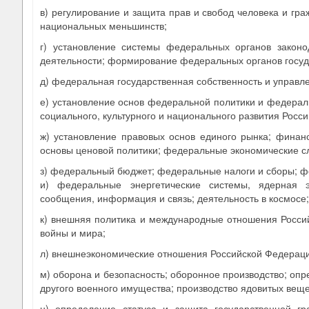
в) регулирование и защита прав и свобод человека и гр
национальных меньшинств;
г) установление системы федеральных органов законо
деятельности; формирование федеральных органов госуд
д) федеральная государственная собственность и управл
е) установление основ федеральной политики и федераль
социального, культурного и национального развития Росс
ж) установление правовых основ единого рынка; финанс
основы ценовой политики; федеральные экономические с
з) федеральный бюджет; федеральные налоги и сборы; ф
и) федеральные энергетические системы, ядерная 
сообщения, информация и связь; деятельность в космосе;
к) внешняя политика и международные отношения Росси
войны и мира;
л) внешнеэкономические отношения Российской Федераци
м) оборона и безопасность; оборонное производство; опр
другого военного имущества; производство ядовитых веще
н) определение статуса и защита государственной гр