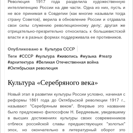
Революция 1917 года разделила художественную
интеллигенцию России на две части. Одна из них, пусть и
не все принимая в Совдепии (как многие называли тогда
страну Советов), верила в обновление России и отдавала
свои силы служению революционному делу; другая же
отрицательно-презрительно относилась к большевистской
власти и в разных формах поддерживала ее противников.
Опубликовано в
Культура СССР
Теги
СССР
культура
живопись
музыка
театр
архитектура
Великая Отечественная война
Октябрьская революция
Культура «Серебряного века»
Новый этап в развитии культуры России условно, начиная с
реформы 1861 года до Октябрьской революции 1917 г.,
называют "Серебряным веком". Впервые это название
было предложено философом Н. Бердяевым, увидевшему
в высших достижениях культуры своих современников
отблеск российской славы предшествующих "золотых"
эпох, но окончательно в литературный оборот это