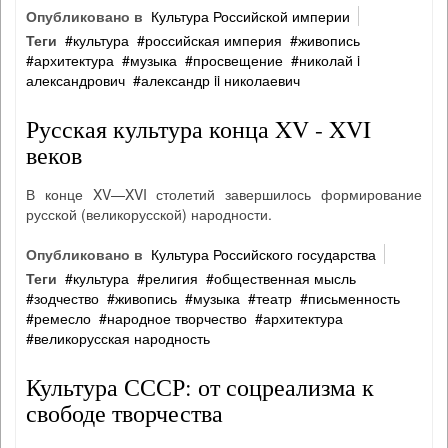
Опубликовано в
Культура Российской империи
Теги
культура
российская империя
живопись
архитектура
музыка
просвещение
николай i
александрович
александр ii николаевич
Русская культура конца XV - XVI
веков
В конце XV—XVI столетий завершилось формирование
русской (великорусской) народности.
Опубликовано в
Культура Российского государства
Теги
культура
религия
общественная мысль
зодчество
живопись
музыка
театр
письменность
ремесло
народное творчество
архитектура
великорусская народность
Культура СССР: от соцреализма к
свободе творчества