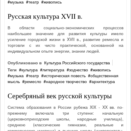
музыка
театр
живопись
Русская культура XVII в.
В области социально-экономических процессов
наибольшее значение для развития культуры имело
усиление городской жизни в XVII в., развитие ремесла и
торговли с их чисто практической, основанной на
индивидуальном опыте энергии, знании людей.
Опубликовано в
Культура Российского государства
Теги
культура
литература
зодчество
живопись
музыка
театр
историческая повесть
общественная
мысль
ремесло
народное творчество
архитектура
Серебряный век русской культуры
Система образования в России рубежа XIX - XX вв. по-
прежнему включала три ступени: начальную
(церковноприходские школы, народные училища),
среднюю (классические гимназии, реальные и
коммерческие училища) и высшую школу (университеты,