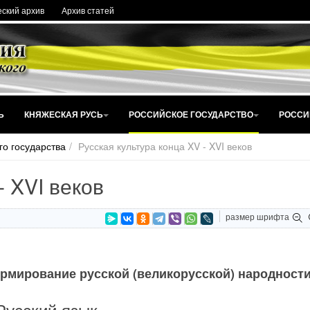
ский архив
Архив статей
Ь
КНЯЖЕСКАЯ РУСЬ
РОССИЙСКОЕ ГОСУДАРСТВО
РОССИ
го государства
Русская культура конца XV - XVI веков
- XVI веков
размер шрифта
рмирование русской (великорусской) народности
Русский язык