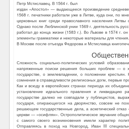
Петр Мстиславец. В 1564 г. был
издан «Апостол» — выдающееся произведение средневеко
1568 г. печатники работали уже в Литве, куда они, по м
церковных книг среди православного населения Литвы с
Однако после Люблинской унии 1569 г. деятельность русс
работал до конца жизни (1583 г.). Во Львове в 1574 г. о
элементы грамматики и некоторые материалы для чтения
В Москве после отъезда Федорова и Мстиславца книгопеч
Обществен
Сложность социально-политических условий образован
напряженные поиски решения больших проблем — о хар
государстве, о землевладении, о положении крестьян.
сомнения в справедливости религиозных догм, первые пр
Как и всюду в европейских странах периода их объедин
установление идеального правления и ликвидацию р
государстве далеко не совпадали у публицистов, выра
государя, опирающегося на дворянство, совсем не по
решающем государственные дела, а аскетический отказ 
церкви — «осифлян». Острополитическое звучание обще
с самого своего возникновения имели характер поли
Отправляясь в поход на Новгород, Иван III специаль