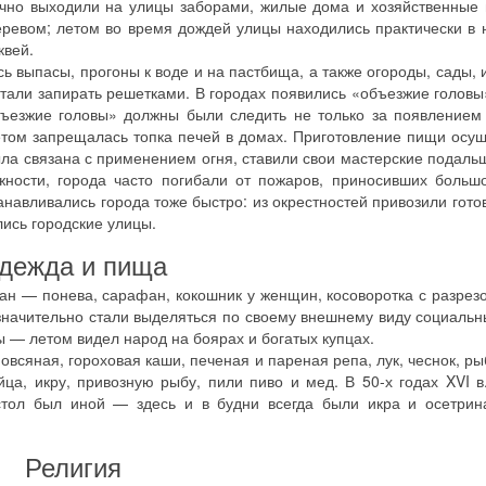
ычно выходили на улицы заборами, жилые дома и хозяйственные
деревом; летом во время дождей улицы находились практически в
квей.
сь выпасы, прогоны к воде и на пастбища, а также огороды, сады, 
стали запирать решетками. В городах появились «объезжие головы
ъезжие головы» должны были следить не только за появлением 
летом запрещалась топка печей в домах. Приготовление пищи осу
ыла связана с применением огня, ставили свои мастерские подаль
жности, города часто погибали от пожаров, приносивших боль
анавливались города тоже быстро: из окрестностей привозили гото
лись городские улицы.
дежда и пища
жан — понева, сарафан, кокошник у женщин, косоворотка с разрез
 значительно стали выделяться по своему внешнему виду социаль
 — летом видел народ на боярах и богатых купцах.
всяная, гороховая каши, печеная и пареная репа, лук, чеснок, ры
йца, икру, привозную рыбу, пили пиво и мед. В 50-х годах XVI в
стол был иной — здесь и в будни всегда были икра и осетрина
Религия