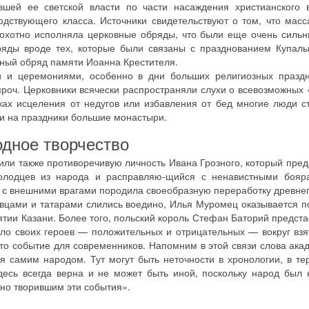
шей ее светской власти по части насаждения христианского в
одствующего класса. Источники свидетельствуют о том, что масс
еохотно исполняла церковные обряды, что были еще очень силь
ряды вроде тех, которые были связаны с празднованием Купалы
вный обряд памяти Иоанна Крестителя.
 и церемониями, особенно в дни больших религиозных праздни
роч. Церковники всячески распространяли слухи о всевозможных 
ках исцеления от недугов или избавления от бед многие люди с
и на праздники большие монастыри.
дное творчество
или также противоречивую личность Ивана Грозного, который предс
лодцев из народа и расправляю-щийся с ненавистными бояра
 с внешними врагами породила своеобразную переработку древнег
ловцами и татарами слились воедино, Илья Муромец оказывается 
тии Казани. Более того, польский король Стефан Баторий предстае
ило своих героев — положительных и отрицательных — вокруг взя
то событие для современников. Напомним в этой связи слова акад
я самим народом. Тут могут быть неточности в хронологии, в тер
здесь всегда верна и не может быть иной, поскольку народ был
нно творившим эти события».