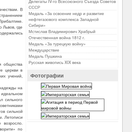
Делегаты IV-го Всесоюзного Съезда Советов
СССР
ачествам. В
Медаль «За освоение недр и развитие
остранением
нефтегазового комплекса Западной
Прибалтике.
Сибири»
 Львов, где
Мстислав Владимирович Храбрый
содержались
Отечественная война 1812 г.
Медаль «За турецкую войну»
Междуцарствие
Медаль Пушкина
Русская живопись XIX века
и общества
е церкви в
Фотографии
ких учений,
 надежды на
 идеальном
ал сильного
оветниками
гов сильной
м. Летописи
 возросло.
ворити» по