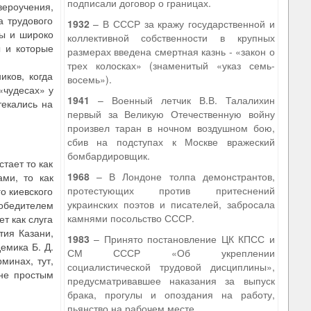
подписали договор о границах.
ероучения,
а трудового
1932
– В СССР за кражу государственной и
ны и широко
коллективной собственности в крупных
 и которые
размерах введена смертная казнь - «закон о
трех колосках» (знаменитый «указ семь-
ков, когда
восемь»).
«чудесах» у
1941
– Военный летчик В.В. Талалихин
текались на
первый за Великую Отечественную войну
произвел таран в ночном воздушном бою,
сбив на подступах к Москве вражеский
бомбардировщик.
тает то как
1968
– В Лондоне толпа демонстрантов,
ми, то как
протестующих против притеснений
о киевского
украинских поэтов и писателей, забросала
победителем
камнями посольство СССР.
т как слуга
тия Казани,
1983
– Принято постановление ЦК КПСС и
емика Б. Д.
СМ СССР «Об укреплении
минах, тут,
социалистической трудовой дисциплины»,
 не простым
предусматривавшее наказания за выпуск
брака, прогулы и опоздания на работу,
пьянство на рабочем месте.