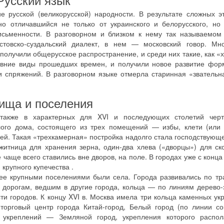
русской (великорусской) народности. В результате сложных э
но отличавшийся не только от украинского и белорусского, но
исьменности. В разговорном и близком к нему так называемом
товско-суздальский диалект, в нем — московский говор. Мно
получили общерусское распространение, и среди них такие, как «
ревние виды прошедших времен, и получили новое развитие фор
 спряжений. В разговорном языке отмерла старинная «звательн
ища и поселения
 также в характерных для XVI и последующих столетий чер
лого дома, состоящего из трех помещений — избы, клети (или 
й. Такая «трехкамерная» постройка надолго стала господствующе
итница для хранения зерна, один-два хлева («дворцы») для ско
 чаще всего ставились вне дворов, на поле. В городах уже с конца
крупного купечества .
лее крупными поселениями были села. Города развивались по т
 дорогам, ведшим в другие города, кольца — по линиям дерево
ти городов. К концу XVI в. Москва имела три кольца каменных у
торговый центр города Китай-город, Белый город (по линии со
 укреплений — Земляной город, укрепления которого распол