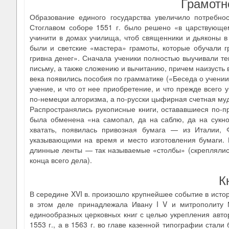
Грамотн
Образование единого государства увеличило потребно
Стоглавом соборе 1551 г. было решено «в царствующем 
учинити в домах училища, чтоб священники и дьяконы в
были и светские «мастера» грамоты, которые обучали г
гривна денег». Сначала ученики полностью выучивали те
письму, а также сложению и вычитанию, причем наизусть 
века появились пособия по грамматике («Беседа о учении г
учение, и что от нее приобретение, и что прежде всего 
по-немецки алгоризма, а по-русски цыфирная счетная муд
Распространялись рукописные книги, остававшиеся по-п
была обменена «на самопал, да на саблю, да на сукно 
хватать, появилась привозная бумага — из Италии, 
указывающими на время и место изготовления бумаги. 
длинные ленты — так называемые «столбы» (скреплялись
конца всего дела).
К
В середине XVI в. произошло крупнейшее событие в исто
в этом деле принадлежала Ивану I V и митрополиту 
единообразных церковных книг с целью укрепления авто
1553 г., а в 1563 г. во главе казенной типографии ста