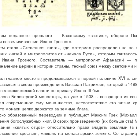
иям недавнего прошлого — Казанскому «взятию», обороне Пск
и возвеличивавшие Ивана Грозного.
м стала «Степенная книга», где материал распределен не по г
их князей и митрополитов от «начала Руси», которым считалос
о Ивана Грозного. Составитель — митрополит Афанасий — 
начение церкви в истории страны, тесный союз между светскими 
ал главное место в продолжавшихся в первой половине XVI в. с
вивал в своих произведениях Вассиан Патрикеев, который в 1499 
великокняжеской власти по приказу Ивана III был
лово-Белозерский монастырь, но уже в 1508 г. возвращен из сс
ал современное ему мона-шество, несоответствие его жизни х
что монахи цепко держатся за земные блага.
ко образованный переводчик и публицист Максим Грек (Михаил
ения богослужебных книг. В своих произведениях (их больше ста) 
ания «святых отцов» относительно права владеть землями (в 
оложение крестьян, живших на монастырских землях. Со страни