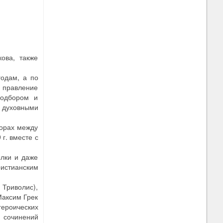
ова, также
одам, а по
ь правление
подбором и
и духовными
порах между
г. вместе с
ылки и даже
ристианским
 Триволис),
Максим Грек
героических
ц сочинений