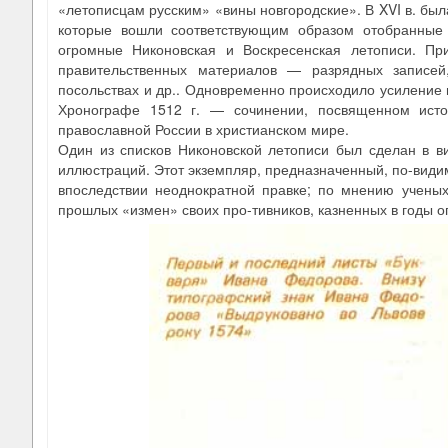
«летописцам русским» «вины новгородские». В XVI в. бы
которые вошли соответствующим образом отобранные 
огромные Никоновская и Воскресенская летописи. Пр
правительственных материалов — разрядных записей,
посольствах и др.. Одновременно происходило усиление 
Хронографе 1512 г. — сочинении, посвященном исто
православной России в христианском мире.
Один из списков Никоновской летописи был сделан в в
иллюстраций. Этот экземпляр, предназначенный, по-види
впоследствии неоднократной правке; по мнению учены
прошлых «измен» своих про-тивников, казненных в годы 