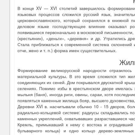
В конце XV — XVI столетий завершилось формирование 
языковых процессов сложился русский язык, значитель
церковнославянского, который сохранялся в книжной п
деловом языке господствующее влияние оказывал рос
появившиеся первоначально в московской письменности, 
(крестьянин), «деньги», «деревня» и др. Утратились д
Стала приближаться к современной система склонений и
отче, жено и т. п.) форма имен существительных.
Жил
Формирование великорусской народности отразилось
материальной культуры. В это время сложился тип жи
соединяющих их сеней. Дом покрывался двускатной крыше
селениях. Помимо избы в крестьянском дворе имелась ж
мыльня (баня), иногда риги, овины, сараи, хотя последние
появляться каменные жилища бояр, высшего духовенства, 
Деревни XVI в. насчитывали обычно 10 - 15 дворов, бо
радиально-кольцевой системе: радиусы складывались по
каменных укреплений, охватывавших разраставшиеся час
Кремль, примыкавший к нему с востока и оградивший 
бульварного кольца) и одно кольцо дерево-земляных