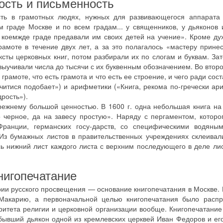
ость и письменность
сть в грамотных людях, нужных для развивающегося аппарата 
граде Москве и по всем градам... у священников, у дьяконов 
 коемжде граде предавали им своих детей на учение». Кроме ду
рамоте в течение двух лет, а за это полагалось «мастеру прине
ксты церковных книг, потом разбирали их по слогам и буквам. За
выучивали числа до тысячи с их буквенным обозначением. Во втор
рамоте, что есть грамота и что есть ее строение, и чего ради сос
учитися подобает») и арифметики («Книга, рекома по-гречески ар
рость»).
режнему большой ценностью. В 1600 г. одна небольшая книга на
черное, да на завесу простую». Наряду с пергаментом, которо
Франции, германских госу-дарств, со специфическими водяным
Из бумажных листов в правительственных учреждениях склеива
 нижний лист каждого листа с верхним последующего в деле лис
нигопечатание
рии русского просвещения — основание книгопечатания в Москве.
Макарию, а первоначальной целью книгопечатания было распр
ритета религии и церковной организации вообще. Книгопечатание
ли бывший дьякон одной из кремлевских церквей Иван Федоров и е