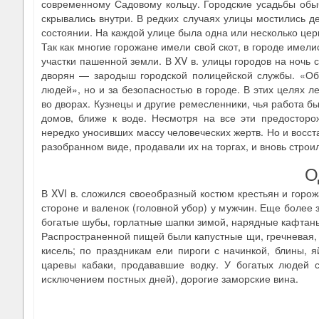
современному Садовому кольцу. Городские усадьбы об
скрывались внутри. В редких случаях улицы мостились 
состоянии. На каждой улице была одна или несколько цер
Так как многие горожане имели свой скот, в городе имели
участки пашенной земли. В XV в. улицы городов на ночь 
дворян — зародыш городской полицейской службы. «Об
людей», но и за безопасностью в городе. В этих целях 
во дворах. Кузнецы и другие ремесленники, чья работа б
домов, ближе к воде. Несмотря на все эти предосторо
нередко уносивших массу человеческих жертв. Но и восст
разобранном виде, продавали их на торгах, и вновь строи
О
В XVI в. сложился своеобразный костюм крестьян и горо
стороне и валенок (головной убор) у мужчин. Еще более
богатые шубы, горлатные шапки зимой, нарядные кафтаны
Распространенной пищей были капустные щи, гречневая, о
кисель; по праздникам ели пироги с начинкой, блины, я
царевы кабаки, продававшие водку. У богатых людей 
исключением постных дней), дорогие заморские вина.