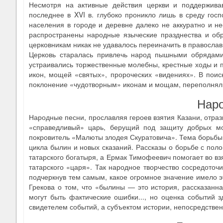
Несмотря на активные действия церкви и поддерживав
последнее в XVI в. глубоко проникло лишь в среду госп
населения в городе и деревне далеко не аккуратно и н
распространены народные языческие празднества и об
церковникам никак не удавалось переиначить в правосла
Церковь старалась привлечь народ пышными обрядами
устраивались торжественные молебны, крестные ходы и п
икон, мощей «святых», пророческих «видениях». В поис
поклонение «чудотворным» иконам и мощам, переполнял
Наро
Народные песни, прославляя героев взятия Казани, отраз
«справедливый» царь, берущий под защиту добрых мо
покровитель «Малюты злодея Скуратовича». Тема борьбы
цикла былин и новых сказаний. Рассказы о борьбе с по
татарского богатыря, а Ермак Тимофеевич помогает во взя
татарского «царя». Так народное творчество сосредоточ
подчеркнув тем самым, какое огромное значение имело э
Грекова о том, что «былины — это история, рассказанна
могут быть фактические ошибки..., но оценка событий 
свидетелем событий, а субъектом истории, непосредстве