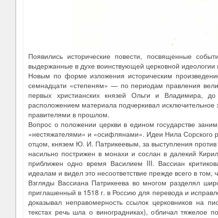
Появились исторические повести, посвященные событ
выдержанные в духе воинствующей церковной идеологии 
Новым по форме изложения историческим произведение
семнадцати «степеням» — по периодам правления велик
первых христианских князей Ольги и Владимира, д
расположением материала подчеркивал исключительное з
правителями в прошлом.
Вопрос о положении церкви в едином государстве заним
«нестяжателями» и «осифлянами». Идеи Нила Сорского раз
отцом, князем Ю. И. Патрикеевым, за выступления против 
насильно пострижен в монахи и сослан в далекий Кирил
приближен одно время Василием III. Вассиан критиков
идеалам и видел это несоответствие прежде всего в том, 
Взгляды Вассиана Патрикеева во многом разделял широ
приглашенный в 1518 г. в Россию для перевода и исправл
доказывал неправомерность ссылок церковников на пис
текстах речь шла о виноградниках), обличал тяжелое п