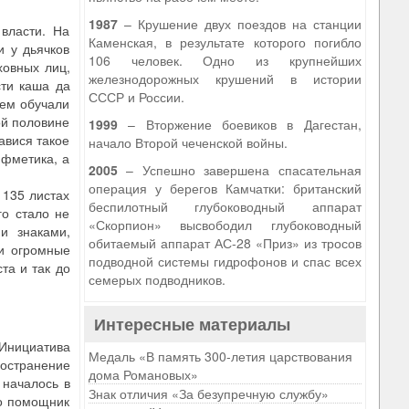
1987
– Крушение двух поездов на станции
власти. На
Каменская, в результате которого погибло
и у дьячков
106 человек. Одно из крупнейших
ховных лиц,
железнодорожных крушений в истории
сти каша да
СССР и России.
тем обучали
ой половине
1999
– Вторжение боевиков в Дагестан,
тавися такое
начало Второй чеченской войны.
ифметика, а
2005
– Успешно завершена спасательная
операция у берегов Камчатки: британский
 135 листах
беспилотный глубоководный аппарат
го стало не
«Скорпион» высвободил глубоководный
и знаками,
обитаемый аппарат АС-28 «Приз» из тросов
ли огромные
подводной системы гидрофонов и спас всех
та и так до
семерых подводников.
Интересные материалы
 Инициатива
Медаль «В память 300-летия царствования
остранение
дома Романовых»
 началось в
Знак отличия «За безупречную службу»
го помощник