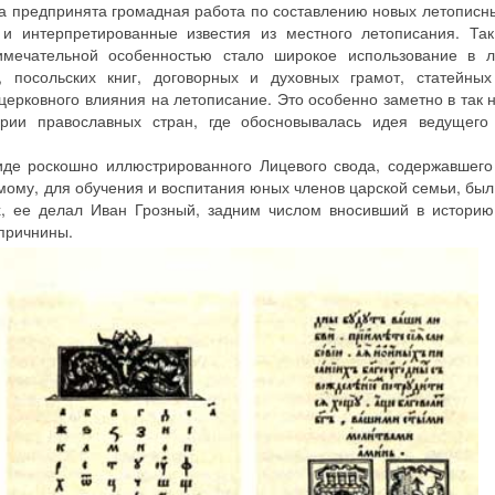
ла предпринята громадная работа по составлению новых летописны
и интерпретированные известия из местного летописания. Так
имечательной особенностью стало широкое использование в л
 посольских книг, договорных и духовных грамот, статейных
церковного влияния на летописание. Это особенно заметно в так
рии православных стран, где обосновывалась идея ведущего
иде роскошно иллюстрированного Лицевого свода, содержавшего
мому, для обучения и воспитания юных членов царской семьи, был
х, ее делал Иван Грозный, задним числом вносивший в историю
опричнины.