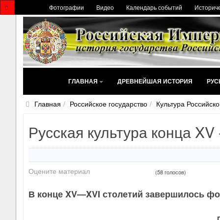
Фотографии
Видео
Календарь событий
Историче
ГЛАВНАЯ
ДРЕВНЕЙШАЯ ИСТОРИЯ
РУС
Главная
Российское государство
Культура Российско
Русская культура конца XV 
Оцените материал
(58 голосов)
В конце XV—XVI столетий завершилось фо