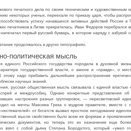
вого печатного дела по своим техническим и художественным к
нению некоторых ученых, переехали по приказу царя, чтобы распр
пособствовать успеху начавшихся активных действий России в 
ких печатников в Литве прекратилась. Иван Федоров перебрался во
н напечатал первый русский букварь, в котором наряду с азбукой 
.
атание продолжалось в других типографиях.
но-политическая мысль
ия единого Российского государства породила в духовной жизн
актере государственной власти, о законе и «правде», о мест
 К этому надо прибавить дальнейшее распространение еретичес
облески научных знаний.
ения, русская общественная мысль связывала с единой властью
аспрей и междоусобиц. Однако конкретные представления об
жавших настроения разных группировок, — пересветовский иде
ходил на мечты Максима Грека о мудром правителе, вместе с с
«нестяжателей» от богатств вызвал яростное негодование идеоло
ственной мысли свойственно было всем ее формам и проявления
тических документов, но теперь это их назначение еще более
но взял с собой дьяка Степана Бородатого, который «умел го