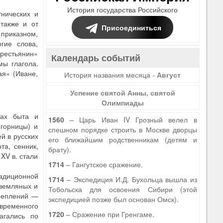
История государства Российского
тнических и
 также и от
Присоединиться
 приказном,
гие слова,
хрестьянин»
Календарь событий
мы глагола.
ая» (Иване,
История названия месяца -
Август
Успение святой Анны, святой
Олимпиады
тах быта и
1560
– Царь Иван IV Грозный велел в
горницы) и
спешном порядке строить в Москве дворцы
й в русских
его ближайшим родственникам (детям и
та, сенник,
брату).
 XV в. стали
1714
– Гангутское сражение.
радиционной
1714
– Экспедиция И.Д. Бухольца вышла из
-земляных и
Тобольска для освоения Сибири (этой
креплений —
экспедицией позже был основан Омск).
временного
1720
– Сражение при Гренгаме.
агались по