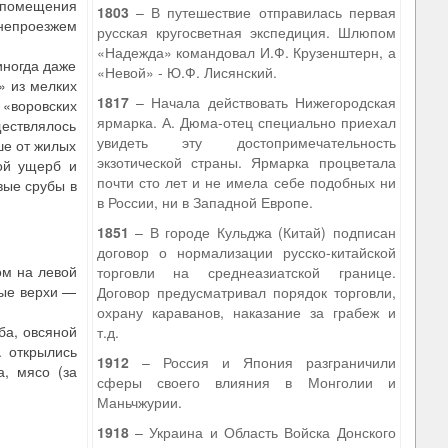
 помещения
1803
– В путешествие отправилась первая
 непроезжем
русская кругосветная экспедиция. Шлюпом
«Надежда» командовал И.Ф. Крузенштерн, а
иногда даже
«Невой» - Ю.Ф. Лисянский.
» из мелких
1817
– Начала действовать Нижегородская
«воровских
ярмарка. А. Дюма-отец специально приехал
ществлялось
увидеть эту достопримечательность
ше от жилых
экзотической страны. Ярмарка процветала
шой ущерб и
почти сто лет и не имела себе подобных ни
вые срубы в
в России, ни в Западной Европе.
1851
– В городе Кульджа (Китай) подписан
договор о нормализации русско-китайской
ом на левой
торговли на среднеазиатской границе.
ные верхи —
Договор предусматривал порядок торговли,
охрану караванов, наказание за грабеж и
ба, овсяной
т.д.
. открылись
1912
– Россия и Япония разграничили
, мясо (за
сферы своего влияния в Монголии и
Маньчжурии.
1918
– Украина и Область Войска Донского