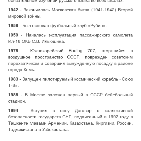
обязательном изучении русского языка во всех школах.
1942
- Закончилась Московская битва (1941-1942) Второй
мировой войны.
1958
- Был основан футбольный клуб «Рубин».
1959
- Началась эксплуатация пассажирского самолета
Ил-18 ОКБ С.В. Ильюшина.
1978
- Южнокорейский Boeing 707, вторгшийся в
воздушное пространство СССР, поврежден советским
перехватчиком и совершил вынужденную посадку в районе
города Кемь.
1983
- Запущен пилотируемый космический корабль «Союз
Т-8».
1988
- В Москве заложен первый в СССР бейсбольный
стадион.
1994
- Вступил в силу Договор о коллективной
безопасности государств СНГ, подписанный в 1992 году в
Ташкенте главами Армении, Казахстана, Киргизии, России,
Таджикистана и Узбекистана.