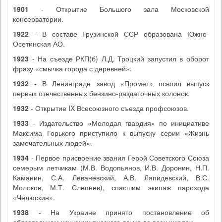
1901
- Открытие Большого зала Московской
консерватории.
1922
- В составе Грузинской ССР образована Южно-
Осетинская АО.
1923
- На съезде РКП(б) Л.Д. Троцкий запустил в оборот
фразу «смычка города с деревней».
1932
- В Ленинграде завод «Промет» освоил выпуск
первых отечественных бензино-раздаточных колонок.
1932
- Открытие IX Всесоюзного съезда профсоюзов.
1933
- Издательство «Молодая гвардия» по инициативе
Максима Горького приступило к выпуску серии «Жизнь
замечательных людей».
1934
- Первое присвоение звания Герой Советского Союза
семерым летчикам (М.В. Водопьянов, И.В. Доронин, Н.П.
Каманин, С.А. Леваневский, А.В. Ляпидевский, В.С.
Молоков, М.Т. Слепнев), спасшим экипаж парохода
«Челюскин».
1938
- На Украине принято постановление об