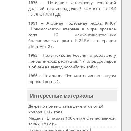
1976
– Потерпел катастрофу советский
дальний противолодочный самолет Ту-142
из 76 ОПЛАП ДД.
1991
– Атомная подводная лодка К-407
«Новомосковск» впервые в мире провела
залп 16 межконтинентальных
баллистических ракет Р-29РМ - операция
«Бегемот-2».
1992
– Правительство России потребовало у
прибалтийских республик 7,7 млрд долларов
в обмен на вывод российских войск.
1996
– Чеченские боевики начинают штурм
города Грозный.
Интересные материалы
Декрет о праве отзыва делегатов от 24
ноября 1917 года
Медаль «В память 100-летия Отечественной
войны 1812 г.»
Начало правления Александра I