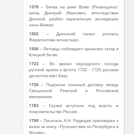
1378
– Битва на реке Воже (Рязанщина):
князь Дмитрий Иванович, впоследствии
Донской, разбил карательную экспедицию
хана Мамая.
1502
– Дионисий начал роспись
Ферапонтова монастыря.
1506
– Литовцы побеждают крымских татар в
Клецкой битве.
1723
– Во время персидского похода
русской армии и флота 1722 - 1723 русским
десантом взят Баку.
1726
– Подписан союзный договор между
Священной Римской и Российской
империями.
1783
– Грузия вступила под власть и
покровительство России.
1790
– Писатель А.Н. Радищев приговорен к
казни за книгу «Путешествие из Петербурга в
Москву».