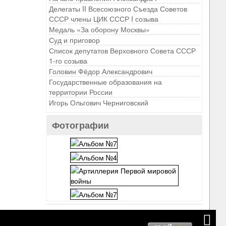
Делегаты II Всесоюзного Съезда Советов
СССР члены ЦИК СССР I созыва
Медаль «За оборону Москвы»
Суд и приговор
Список депутатов Верховного Совета СССР
1-го созыва
Головин Фёдор Александрович
Государственные образования на
территории России
Игорь Ольгович Черниговский
Фотографии