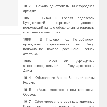
1817
– Начала действовать Нижегородская
ярмарка.
1851
– Китай и Россия подписали
Кульджинский торговый договор,
положивший начало официальным торговым
отношениям этих стран.
1888
– В Тярлево (под Петербургом)
проведены соревнования по бегу,
положившие начало российской легкой
атлетике.
1905
– Закон об учреждении
законосовещательной Государственной
Думы.
1914
– Объявление Австро-Венгрией войны
России.
1915
– «Атака мертвецов» под крепостью
Осовец.
1917
– Сформировано второе коалиционное
Временное правительство под