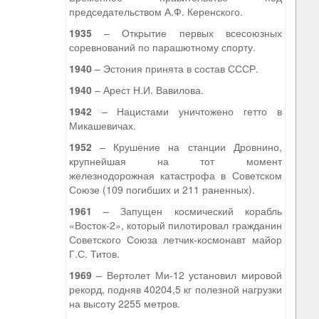
председательством А.Ф. Керенского.
1935
– Открытие первых всесоюзных
соревнований по парашютному спорту.
1940
– Эстония принята в состав СССР.
1940
– Арест Н.И. Вавилова.
1942
– Нацистами уничтожено гетто в
Микашевичах.
1952
– Крушение на станции Дровнино,
крупнейшая на тот момент
железнодорожная катастрофа в Советском
Союзе (109 погибших и 211 раненных).
1961
– Запущен космический корабль
«Восток-2», который пилотировал гражданин
Советского Союза летчик-космонавт майор
Г.С. Титов.
1969
– Вертолет Ми-12 установил мировой
рекорд, подняв 40204,5 кг полезной нагрузки
на высоту 2255 метров.