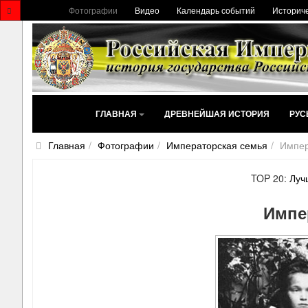
Фотографии
Видео
Календарь событий
Историче
ГЛАВНАЯ
ДРЕВНЕЙШАЯ ИСТОРИЯ
РУС
Главная
Фотографии
Императорская семья
Импер
TOP 20:
Луч
Импе