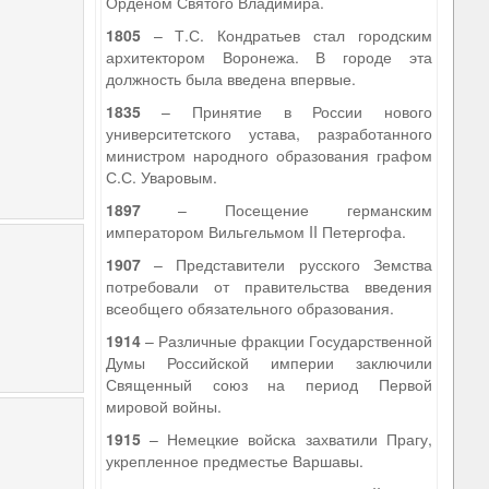
Орденом Святого Владимира.
1805
– Т.С. Кондратьев стал городским
архитектором Воронежа. В городе эта
должность была введена впервые.
1835
– Принятие в России нового
университетского устава, разработанного
министром народного образования графом
С.С. Уваровым.
1897
– Посещение германским
императором Вильгельмом II Петергофа.
1907
– Представители русского Земства
потребовали от правительства введения
всеобщего обязательного образования.
1914
– Различные фракции Государственной
Думы Российской империи заключили
Священный союз на период Первой
мировой войны.
1915
– Немецкие войска захватили Прагу,
укрепленное предместье Варшавы.