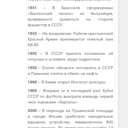
1941
– В Брюсселе сформирован
«Валлонский легион» из бельгийцев,
вызвавшихся сражаться на стороне
фашистов в СССР.
1943
– На вооружение Рабоче-крестьянской
Красной Армии принимается тяжелый танк
КВ-85
1955
– В СССР принято положение об
отпусках и условиях труда подростков.
1955
– Египет обязался поставлять в СССР
и Румынию хлопок в обмен на нефть.
1968
– В Киеве открыт Институт культуры.
1969
– Впервые (и в последний раз) Кубок
СССР по футболу выиграла команда первой
лиги львовские «Карпаты».
2000
– В переходе на Пушкинской площади
в городе Москве сработало самодельное
взрывное устройство, эквивалентное 800
грамм тротила. Во время взрыва погибли 13