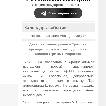
История государства Российского
Присоединиться
Календарь событий
История названия месяца -
Август
День священномученика Ермолая,
преподобного многострадального
Моисея Угрина, Печерского
1742
– На поселение в Среднеколымск
доставлены первый вице-канцлер
внутренних дел России граф М.Г. Головкин с
женой Е.И. Головкиной, добровольно
9
последовавшей с ним в ссылку. Так
императрица Елизавета Петровна наказала
его за сочувствие принцессе Анне
Леопольдовне.
1783
– Екатерина II наградила А.В. Суворова