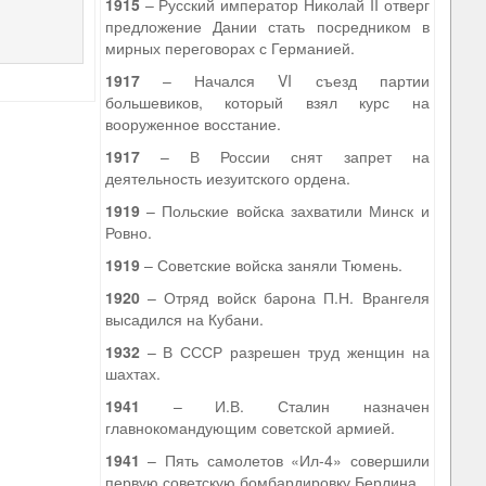
1915
– Русский император Николай II отверг
предложение Дании стать посредником в
мирных переговорах с Германией.
1917
– Начался VI съезд партии
большевиков, который взял курс на
вооруженное восстание.
1917
– В России снят запрет на
деятельность иезуитского ордена.
1919
– Польские войска захватили Минск и
Ровно.
1919
– Советские войска заняли Тюмень.
1920
– Отряд войск барона П.Н. Врангеля
высадился на Кубани.
1932
– В СССР разрешен труд женщин на
шахтах.
1941
– И.В. Сталин назначен
главнокомандующим советской армией.
1941
– Пять самолетов «Ил-4» совершили
первую советскую бомбардировку Берлина.