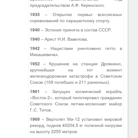
председательством А.Ф. Керенского.
1935
– Открытие первых всесоюзных
соревнований по парашютному спорту.
1940
– Эстония принята в состав СССР.
1940
– Арест Н.И. Вавилова.
1942
– Нацистами уничтожено гетто в
Микашевичах.
1952
– Крушение на станции Дровнино,
крупнейшая на тот момент
железнодорожная катастрофа в Советском
Союзе (109 погибших и 211 раненных).
1961
– Запущен космический корабль
«Восток-2», который пилотировал гражданин
Советского Союза летчик-космонавт майор
Г.С. Титов.
1969
– Вертолет Ми-12 установил мировой
рекорд, подняв 40204,5 кг полезной нагрузки
на высоту 2255 метров.