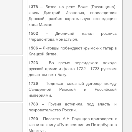
1378
– Битва на реке Воже (Рязанщина):
князь Дмитрий Иванович, впоследствии
Донской, разбил карательную экспедицию
хана Мамая.
1502
– Дионисий начал роспись
Ферапонтова монастыря.
1506
– Литовцы побеждают крымских татар в
Клецкой битве.
1723
– Во время персидского похода
русской армии и флота 1722 - 1723 русским
десантом взят Баку.
1726
– Подписан союзный договор между
Священной Римской и Российской
империями.
1783
– Грузия вступила под власть и
покровительство России.
1790
– Писатель А.Н. Радищев приговорен к
казни за книгу «Путешествие из Петербурга в
Москву».