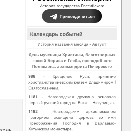
История государства Российского
Присоединиться
Календарь событий
История названия месяца -
Август
День мученицы Христины, благотворных
князей Бориса и Глеба, преподобного
Поликарпа, архимандрита Печерского
988
– Крещение Руси, принятие
христианства киевским князем Владимиром I
Святославичем.
1181
– Новгородская дружина основала
первый русский город на Вятке - Никулицын.
1192
– Новгородским архиепископом
Григорием освящена церковь во имя
Преображения Господня в Варлаамо-
Хутынском монастыре.
семьи.