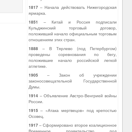
1817
– Начала действовать Нижегородская
ярмарка.
1851
– Китай и Россия подписали
Кульджинский торговый договор,
положивший начало официальным торговым
отношениям этих стран.
1888
– В Тярлево (под Петербургом)
проведены соревнования по бегу,
положившие начало российской легкой
атлетике.
1905
– Закон об учреждении
законосовещательной Государственной
Думы.
1914
– Объявление Австро-Венгрией войны
России.
1915
– «Атака мертвецов» под крепостью
Осовец.
1917
– Сформировано второе коалиционное
Временное правительство под