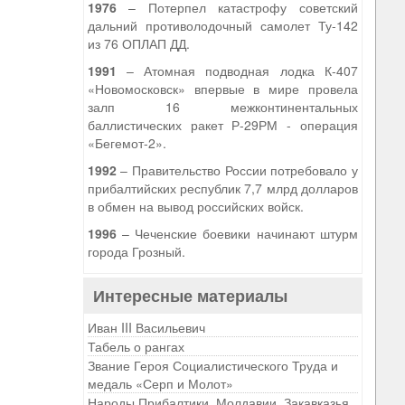
1976
– Потерпел катастрофу советский
дальний противолодочный самолет Ту-142
из 76 ОПЛАП ДД.
1991
– Атомная подводная лодка К-407
«Новомосковск» впервые в мире провела
залп 16 межконтинентальных
баллистических ракет Р-29РМ - операция
«Бегемот-2».
1992
– Правительство России потребовало у
прибалтийских республик 7,7 млрд долларов
в обмен на вывод российских войск.
1996
– Чеченские боевики начинают штурм
города Грозный.
Интересные материалы
Иван III Васильевич
Табель о рангах
Звание Героя Социалистического Труда и
медаль «Серп и Молот»
Народы Прибалтики, Молдавии, Закавказья,