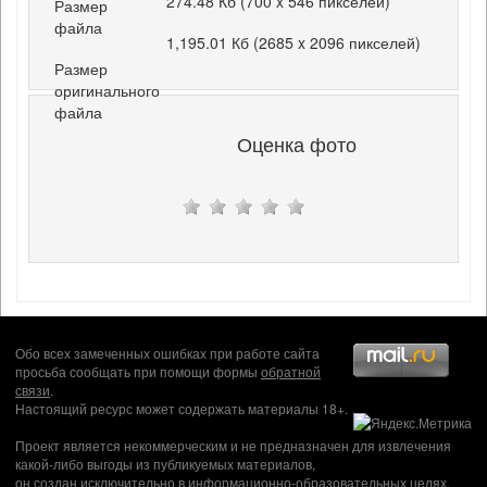
274.48 Кб (700 x 546 пикселей)
Размер
файла
1,195.01 Кб (2685 x 2096 пикселей)
Размер
оригинального
файла
Оценка фото
Обо всех замеченных ошибках при работе сайта
просьба сообщать при помощи формы
обратной
связи
.
Настоящий ресурс может содержать материалы 18+.
Проект является некоммерческим и не предназначен для извлечения
какой-либо выгоды из публикуемых материалов,
он создан исключительно в информационно-образовательных целях.