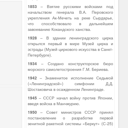
1853
– Взятие русскими войсками под
начальством генерала В.А. Перовского
укрепления Ак-Мечеть на реке Сырдарье,
что способствовало в дальнейшем
завоеванию Кокандского ханства.
1928
– В здании ленинградского цирка
открылся первый в мире Музей цирка и
эстрады (Музей циркового искусства в Санкт-
Петербурге).
1934
– Создано конструкторское бюро
морского самолетостроения Г.М. Бериева.
1942
– Знаменитое исполнение Седьмой
(«Ленинградской») симфонии Д.Д.
Шостаковича в осажденном Ленинграде.
1945
– СССР начал войну против Японии,
введя войска в Манчжурию.
1950
– Совет министров СССР принял
постановление о разработке первой
зенитной ракетной системы «Беркут» (С-25)