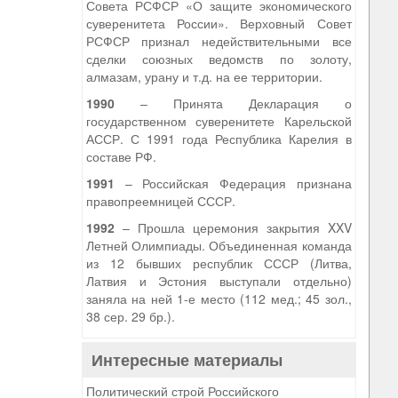
Совета РСФСР «О защите экономического
суверенитета России». Верховный Совет
РСФСР признал недействительными все
сделки союзных ведомств по золоту,
алмазам, урану и т.д. на ее территории.
1990
– Принята Декларация о
государственном суверенитете Карельской
АССР. С 1991 года Республика Карелия в
составе РФ.
1991
– Российская Федерация признана
правопреемницей СССР.
1992
– Прошла церемония закрытия XXV
Летней Олимпиады. Объединенная команда
из 12 бывших республик СССР (Литва,
Латвия и Эстония выступали отдельно)
заняла на ней 1-е место (112 мед.; 45 зол.,
38 сер. 29 бр.).
Интересные материалы
Политический строй Российского