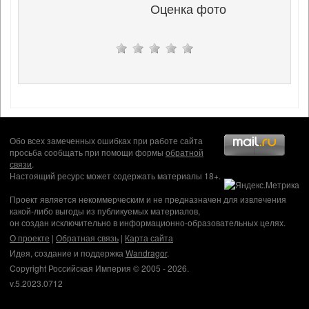
Оценка фото
Обо всех замеченных ошибках при работе сайта
просьба сообщать при помощи формы
обратной
связи
.
Настоящий ресурс может содержать материалы 18+.
Проект является некоммерческим и не предназначен для извлечения
какой-либо выгоды из публикуемых материалов,
он создан исключительно в информационно-образовательных целях.
О проекте
|
Обратная связь
|
Карта сайта
Идея, создание и поддержка
Wandragor
.
Copyright Российская Империя © 2005 - 2026.
v.5.2023.0712