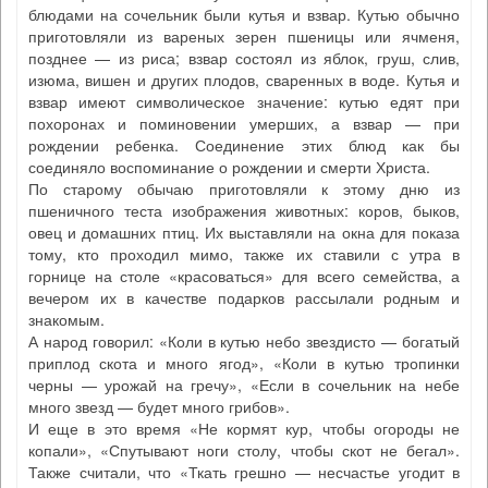
блюдами на сочельник были кутья и взвар. Кутью обычно
приготовляли из вареных зерен пшеницы или ячменя,
позднее — из риса; взвар состоял из яблок, груш, слив,
изюма, вишен и других плодов, сваренных в воде. Кутья и
взвар имеют символическое значение: кутью едят при
похоронах и поминовении умерших, а взвар — при
рождении ребенка. Соединение этих блюд как бы
соединяло воспоминание о рождении и смерти Христа.
По старому обычаю приготовляли к этому дню из
пшеничного теста изображения животных: коров, быков,
овец и домашних птиц. Их выставляли на окна для показа
тому, кто проходил мимо, также их ставили с утра в
горнице на столе «красоваться» для всего семейства, а
вечером их в качестве подарков рассылали родным и
знакомым.
А народ говорил: «Коли в кутью небо звездисто — богатый
приплод скота и много ягод», «Коли в кутью тропинки
черны — урожай на гречу», «Если в сочельник на небе
много звезд — будет много грибов».
И еще в это время «Не кормят кур, чтобы огороды не
копали», «Спутывают ноги столу, чтобы скот не бегал».
Также считали, что «Ткать грешно — несчастье угодит в