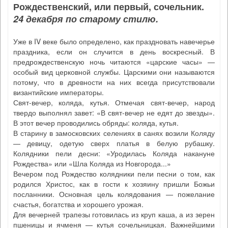
Рождественский, или первый, сочельник.
24 декабря по старому стилю.
Уже в IV веке было определено, как праздновать навечерье
праздника, если он случится в день воскресный. В
предрождественскую ночь читаются «царские часы» —
особый вид церковной службы. Царскими они называются
потому, что в древности на них всегда присутствовали
византийские императоры.
Свят-вечер, коляда, кутья. Отмечая свят-вечер, народ
твердо выполнял завет: «В свят-вечер не едят до звезды».
В этот вечер проводились обряды: коляда, кутья.
В старину в замосковских селениях в санях возили Коляду
— девицу, одетую сверх платья в белую рубашку.
Колядники пели десни: «Уродилась Коляда накануне
Рождества» или «Шла Коляда из Новгорода...»
Вечером под Рождество колядники пели песни о том, как
родился Христос, как в гости к хозяину пришли Божьи
посланники. Основная цель колядования — пожелание
счастья, богатства и хорошего урожая.
Для вечерней трапезы готовилась из круп каша, а из зерен
пшеницы и ячменя — кутья сочельницкая. Важнейшими