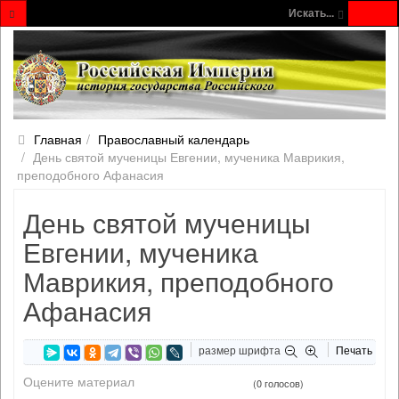
Искать...
Главная
Православный календарь
День святой мученицы Евгении, мученика Маврикия,
преподобного Афанасия
День святой мученицы
Евгении, мученика
Маврикия, преподобного
Афанасия
размер шрифта
Печать
Оцените материал
(0 голосов)