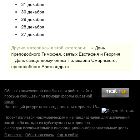
31 декабря
30 декабря
29 декабря
28 декабря
27 декабря
Другие материалы в этой категории:
« День
преподобного Тимофея, святых Евстафия и Георгия
День священномученика Поликарпа Смирнского,
преподобного Александра »
Обо всех замеченных ошибках при работе сайта
просьба сообщать при помощи формы
обратной
связи
.
Настоящий ресурс может содержать материалы 18+.
Проект является некоммерческим и не предназначен для извлечения
какой-либо выгоды из публикуемых материалов,
он создан исключительно в информационно-образовательных целях.
О проекте
|
Обратная связь
|
Карта сайта