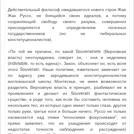
Действительный философ ожидавшегося нового строя Жан
Жак Руссо, не боящийся своих идеалов, а потому
сохраняющий свободу своего разума, совершенно
присоединяется к определениям логичных
государственников (но не либеральных
конституционалистов).
«По той же причине, по какой Souverainete (Верховная
власть) неотчуждаема, говорит он, - она и неделима
(indivisible, то есть едина)». Закон, объясняет он, есть воля
этого Souverain. Наши политики, язвительно замечает он
по адресу уже зародившихся конституционалистов
англоманской школы Монтескье, не имея возможности
разделить Верховную власть в принцип, разбивают ее в
проявлениях и делают из Souverain фантастическое
существо, в роде того, как если бы составить человека из
нескольких тел, из которых одно имеет только глаза, другое
только руки, третье ноги и больше ничего. Руссо не только
насмехается над этими "японскими фокусниками", но
прямо заявляет, что их ухищрения происходят от
недостатка точности наблюдения и рассуждения)