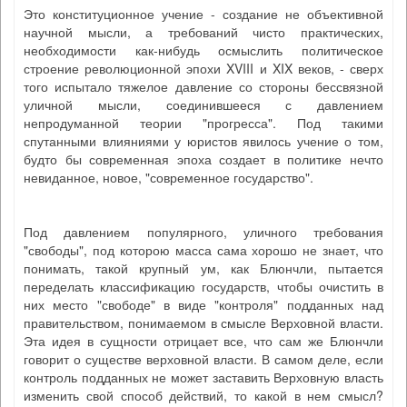
Это конституционное учение - создание не объективной
научной мысли, а требований чисто практических,
необходимости как-нибудь осмыслить политическое
строение революционной эпохи XVIII и XIX веков, - сверх
того испытало тяжелое давление со стороны бессвязной
уличной мысли, соединившееся с давлением
непродуманной теории "прогресса". Под такими
спутанными влияниями у юристов явилось учение о том,
будто бы современная эпоха создает в политике нечто
невиданное, новое, "современное государство".
Под давлением популярного, уличного требования
"свободы", под которою масса сама хорошо не знает, что
понимать, такой крупный ум, как Блюнчли, пытается
переделать классификацию государств, чтобы очистить в
них место "свободе" в виде "контроля" подданных над
правительством, понимаемом в смысле Верховной власти.
Эта идея в сущности отрицает все, что сам же Блюнчли
говорит о существе верховной власти. В самом деле, если
контроль подданных не может заставить Верховную власть
изменить свой способ действий, то какой в нем смысл?