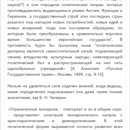
наукой?) и они породили политическая теории, которые
проповедовались выдающимися умами Англии, Франции и
Германии, а государственный строй этих последних стран
рушился под напором новых потребностей, новых идей и
новых воззрений, тогда они послужили образцами, по
которым были преобразованы в сравнительно короткое
время большинство европейских государств". В
противность будто бы прошлому ныне "политическая
доктрина является самостоятельной силой, подчиняющей
своему владычеству культурные народы, нивелирующей
политический быт и распространяющей на них сеть
однообразных учреждений» [А. Алексеев. «Русское
Государственное право», Москва, 1895, стр. 9-10].
Нельзя не удивляться силе ходячих мнений, когда видишь,
какие определения подсказывают они даже таким тонким
аналитикам, как Б. Н. Чичерин.
«Ограниченная монархия, - повторяет и он в общем хоре,
- представляет сочетание монархического начала с
аристократическим и демократическим. В этой
политической форме выражается полнота развития всех