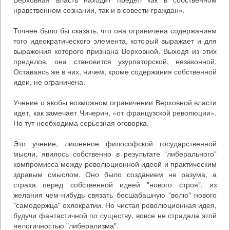
нравственном сознании, так и в совести граждан».
Точнее было бы сказать, что она ограничена содержанием
того идеократического элемента, который выражает и для
выражения которого признана Верховной. Выходя из этих
пределов, она становится узурпаторской, незаконной.
Оставаясь же в них, ничем, кроме содержания собственной
идеи, не ограничена.
Учение о якобы возможном ограничении Верховной власти
идет, как замечает Чичерин, «от французской революции».
Но тут необходима серьезная оговорка.
Это учение, лишенное философской государственной
мысли, явилось собственно в результате "либерального"
компромисса между революционной идеей и практическим
здравым смыслом. Оно было созданием не разума, а
страха перед собственной идеей "нового строя", из
желания чем-нибудь связать бесшабашную "волю" нового
"самодержца" охлократии. Но чистая революционная идея,
будучи фантастичной по существу, вовсе не страдала этой
нелогичностью "либерализма".