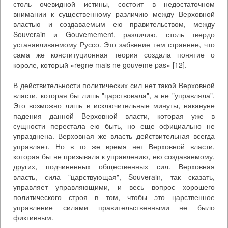
столь очевидной истины, состоит в недостаточном
внимании к существенному различию между Верховной
властью и создаваемым ею правительством, между
Souverain и Gouvemement, различию, столь твердо
устанавливаемому Руссо. Это забвение тем страннее, что
сама же конституционная теория создала понятие о
короле, который «regne mais ne gouveme pas» [12].
В действительности политических сил нет такой Верховной
власти, которая бы лишь "царствовала", а не "управляла".
Это возможно лишь в исключительные минуты, накануне
падения данной Верховной власти, которая уже в
сущности перестала ею быть, но еще официально не
упразднена. Верховная же власть действительная всегда
управляет. Но в то же время нет Верховной власти,
которая бы не призывала к управлению, ею создаваемому,
других, подчиненных общественных сил. Верховная
власть, сила "царствующая", Souverain, так сказать,
управляет управляющими, и весь вопрос хорошего
политического строя в том, чтобы это царственное
управление силами правительственными не было
фиктивным.