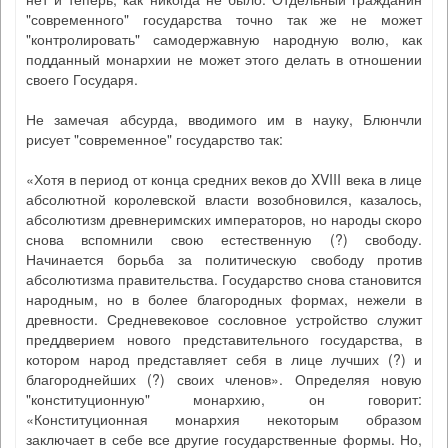
"современного" государства точно так же не может
"контролировать" самодержавную народную волю, как
подданный монархии не может этого делать в отношении
своего Государя.
Не замечая абсурда, вводимого им в науку, Блюнчли
рисует "современное" государство так:
«Хотя в период от конца средних веков до XVIII века в лице
абсолютной королевской власти возобновился, казалось,
абсолютизм древнеримских императоров, но народы скоро
снова вспомнили свою естественную (?) свободу.
Начинается борьба за политическую свободу против
абсолютизма правительства. Государство снова становится
народным, но в более благородных формах, нежели в
древности. Средневековое сословное устройство служит
преддверием нового представительного государства, в
котором народ представляет себя в лице лучших (?) и
благороднейших (?) своих членов». Определяя новую
"конституционную" монархию, он говорит:
«Конституционная монархия некоторым образом
заключает в себе все другие государственные формы. Но,