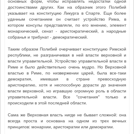
основных форм, чтобы исправлять недостатки одной
достоинствами других. Как на образчик этого Полибий
указывает на конституцию Ликурга в Спарте. Еще более
удачным сочетанием он считает устройство Рима, в
котором консулы представляли, по его мнению, элемент
монархический, сенат - аристократический, а народные
собранья и трибунат - демократический.
Таким образом Полибий очерчивает конституцию Римской
республики, не разграничивая в ней власти верховной и
власти управительной. Устройство управительной власти в
Риме и было действительно очень мудро. Но Верховной
властью в Риме, по низвержении царей, была все-таки
демократия, имевшая в стране превосходную
аристократию, хотя и неспособную дорасти до значения
власти верховной, но игравшую огромную роль в области
управительной власти. Все "сочетания" только и
происходили в этой последней области.
Сама же Верховная власть нигде не бывает сложной: она
всегда проста и основана на одном из трех вечных
принципов: монархии, аристократии или демократии.