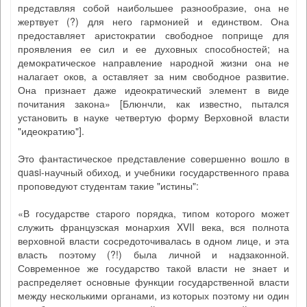
представляя собой наибольшее разнообразие, она не
жертвует (?) для него гармонией и единством. Она
предоставляет аристократии свободное поприще для
проявления ее сил и ее духовных способностей; на
демократическое направление народной жизни она не
налагает оков, а оставляет за ним свободное развитие.
Она признает даже идеократический элемент в виде
почитания закона» [Блюнчли, как известно, пытался
установить в науке четвертую форму Верховной власти
"идеократию"].
Это фантастическое представление совершенно вошло в
quasi-научный обиход, и учебники государственного права
проповедуют студентам такие "истины":
«В государстве старого порядка, типом которого может
служить французская монархия XVII века, вся полнота
верховной власти сосредоточивалась в одном лице, и эта
власть поэтому (?!) была личной и надзаконной.
Современное же государство такой власти не знает и
распределяет основные функции государственной власти
между несколькими органами, из которых поэтому ни один