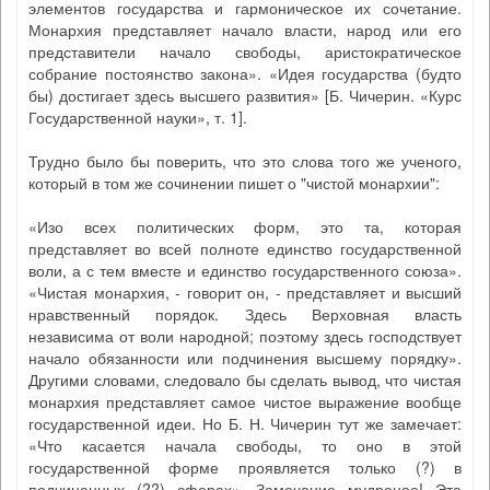
элементов государства и гармоническое их сочетание.
Монархия представляет начало власти, народ или его
представители начало свободы, аристократическое
собрание постоянство закона». «Идея государства (будто
бы) достигает здесь высшего развития» [Б. Чичерин. «Курс
Государственной науки», т. 1].
Трудно было бы поверить, что это слова того же ученого,
который в том же сочинении пишет о "чистой монархии":
«Изо всех политических форм, это та, которая
представляет во всей полноте единство государственной
воли, а с тем вместе и единство государственного союза».
«Чистая монархия, - говорит он, - представляет и высший
нравственный порядок. Здесь Верховная власть
независима от воли народной; поэтому здесь господствует
начало обязанности или подчинения высшему порядку».
Другими словами, следовало бы сделать вывод, что чистая
монархия представляет самое чистое выражение вообще
государственной идеи. Но Б. Н. Чичерин тут же замечает:
«Что касается начала свободы, то оно в этой
государственной форме проявляется только (?) в
подчиненных (??) сферах». Замечание мудреное! Эта