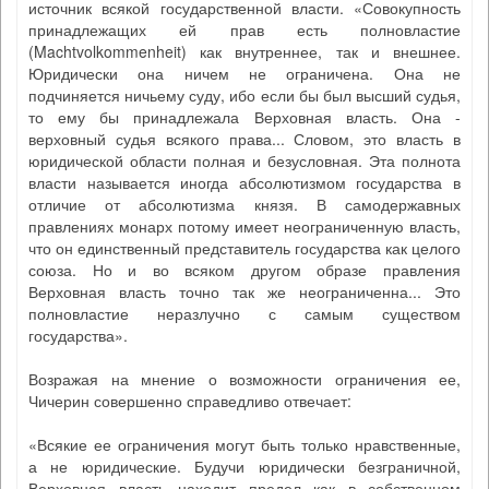
источник всякой государственной власти. «Совокупность
принадлежащих ей прав есть полновластие
(Machtvolkommenheit) как внутреннее, так и внешнее.
Юридически она ничем не ограничена. Она не
подчиняется ничьему суду, ибо если бы был высший судья,
то ему бы принадлежала Верховная власть. Она -
верховный судья всякого права... Словом, это власть в
юридической области полная и безусловная. Эта полнота
власти называется иногда абсолютизмом государства в
отличие от абсолютизма князя. В самодержавных
правлениях монарх потому имеет неограниченную власть,
что он единственный представитель государства как целого
союза. Но и во всяком другом образе правления
Верховная власть точно так же неограниченна... Это
полновластие неразлучно с самым существом
государства».
Возражая на мнение о возможности ограничения ее,
Чичерин совершенно справедливо отвечает:
«Всякие ее ограничения могут быть только нравственные,
а не юридические. Будучи юридически безграничной,
Верховная власть находит предел как в собственном