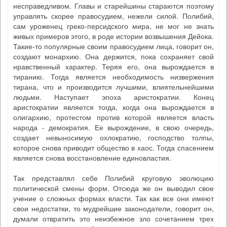
несправедливом. Главы и старейшины стараются поэтому
управлять скорее правосудием, нежели силой. Полибий,
сам уроженец греко-персидского мира, не мог не знать
живых примеров этого, в роде истории возвышения Дейока.
Такие-то популярные своим правосудием лица, говорит он,
создают монархию. Она держится, пока сохраняет свой
нравственный характер. Теряя его, она вырождается в
тиранию. Тогда является необходимость низвержения
тирана, что и производится лучшими, влиятельнейшими
людьми. Наступает эпоха аристократии. Конец
аристократии является тогда, когда она вырождается в
олигархию, протестом против которой является власть
народа - демократия. Ее вырождение, в свою очередь,
создает невыносимую охлократию, господство толпы,
которое снова приводит общество в хаос. Тогда спасением
является снова восстановление единовластия.
Так представлял себе Полибий круговую эволюцию
политической смены форм. Отсюда же он выводил свое
учение о сложных формах власти. Так как все они имеют
свои недостатки, то мудрейшие законодатели, говорит он,
думали отвратить это неизбежное зло сочетанием трех