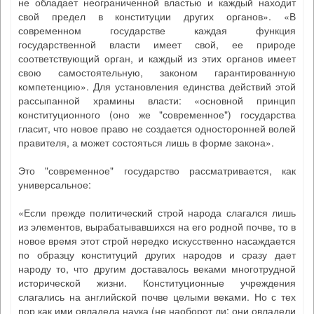
не обладает неограниченной властью и каждый находит
свой предел в конституции других органов». «В
современном государстве каждая функция
государственной власти имеет свой, ее природе
соответствующий орган, и каждый из этих органов имеет
свою самостоятельную, законом гарантированную
компетенцию». Для установления единства действий этой
рассыпанной храмины власти: «основной принцип
конституционного (оно же "современное") государства
гласит, что новое право не создается односторонней волей
правителя, а может состояться лишь в форме закона».
Это "современное" государство рассматривается, как
универсальное:
«Если прежде политический строй народа слагался лишь
из элементов, вырабатывавшихся на его родной почве, то в
новое время этот строй нередко искусственно насаждается
по образцу конституций других народов и сразу дает
народу то, что другим доставалось веками многотрудной
исторической жизни. Конституционные учреждения
слагались на английской почве целыми веками. Но с тех
пор как ими овладела наука (не наоборот ли: они овладели