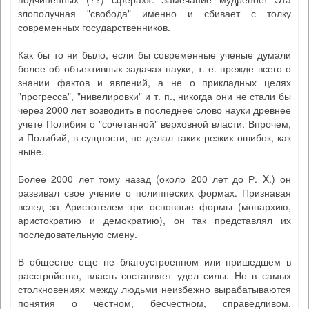
злополучная "свобода" именно и сбивает с толку
современных государственников.
Как бы то ни было, если бы современные ученые думали
более об объективных задачах науки, т. е. прежде всего о
знании фактов и явлений, а не о прикладных целях
"прогресса", "нивелировки" и т. п., никогда они не стали бы
через 2000 лет возводить в последнее слово науки древнее
учете Полибия о "сочетанной" верховной власти. Впрочем,
и Полибий, в сущности, не делал таких резких ошибок, как
ныне.
Более 2000 лет тому назад (около 200 лет до Р. X.) он
развивал свое учение о полиппеских формах. Признавая
вслед за Аристотелем три основные формы (монархию,
аристократию и демократию), он так представлял их
последовательную смену.
В обществе еще не благоустроенном или пришедшем в
расстройство, власть составляет удел силы. Но в самых
столкновениях между людьми неизбежно вырабатываются
понятия о честном, бесчестном, справедливом,