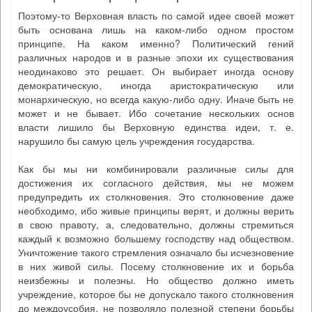
Поэтому-то Верховная власть по самой идее своей может
быть основана лишь на каком-либо одном простом
принципе. На каком именно? Политический гений
различных народов и в разные эпохи их существования
неодинаково это решает. Он выбирает иногда основу
демократическую, иногда аристократическую или
монархическую, но всегда какую-либо одну. Иначе быть не
может и не бывает. Ибо сочетание нескольких основ
власти лишило бы Верховную единства идеи, т. е.
нарушило бы самую цель учреждения государства.
Как бы мы ни комбинировали различные силы для
достижения их согласного действия, мы не можем
предупредить их столкновения. Это столкновение даже
необходимо, ибо живые принципы верят, и должны верить
в свою правоту, а, следовательно, должны стремиться
каждый к возможно большему господству над обществом.
Уничтожение такого стремления означало бы исчезновение
в них живой силы. Посему столкновение их и борьба
неизбежны и полезны. Но общество должно иметь
учреждение, которое бы не допускало такого столкновения
до междоусобия, не позволяло полезной степени борьбы