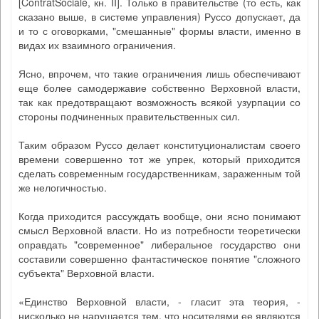
[ContratSociale, кн. II]. Только в правительстве (то есть, как
сказано выше, в системе управления) Руссо допускает, да
и то с оговорками, "смешанные" формы власти, именно в
видах их взаимного ограничения.
Ясно, впрочем, что такие ограничения лишь обеспечивают
еще более самодержавие собственно Верховной власти,
так как предотвращают возможность всякой узурпации со
стороны подчиненных правительственных сил.
Таким образом Руссо делает конституционалистам своего
времени совершенно тот же упрек, который приходится
сделать современным государственникам, зараженным той
же нелогичностью.
Когда приходится рассуждать вообще, они ясно понимают
смысл Верховной власти. Но из потребности теоретически
оправдать "современное" либеральное государство они
составили совершенно фантастическое понятие "сложного
субъекта" Верховной власти.
«Единство Верховной власти, - гласит эта теория, -
нисколько не нарушается тем, что носителями ее являются