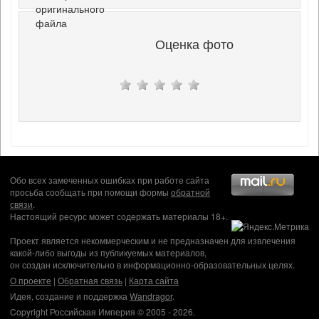
оригинального
файла
Оценка фото
Обо всех замеченных ошибках при работе сайта
просьба сообщать при помощи формы
обратной
связи
.
Настоящий ресурс может содержать материалы 18+.
Проект является некоммерческим и не предназначен для извлечения
какой-либо выгоды из публикуемых материалов,
он создан исключительно в информационно-образовательных целях.
О проекте
|
Обратная связь
|
Карта сайта
Идея, создание и поддержка
Wandragor
.
Copyright Российская Империя © 2005 - 2026.