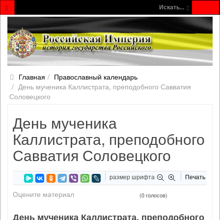
Искать...
Главная
Православный календарь
День мученика Каллистрата, преподобного Савватия
Соловецкого
День мученика
Каллистрата, преподобного
Савватия Соловецкого
размер шрифта
Печать
Оцените материал
(0 голосов)
День мученика Каллистрата, преподобного