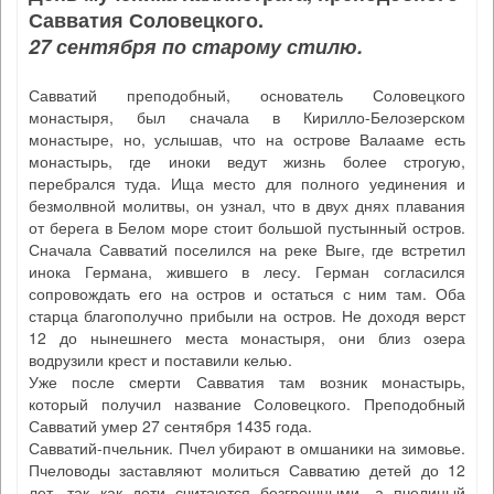
Савватия Соловецкого.
27 сентября по старому стилю.
Савватий преподобный, основатель Соловецкого
монастыря, был сначала в Кирилло-Белозерском
монастыре, но, услышав, что на острове Валааме есть
монастырь, где иноки ведут жизнь более строгую,
перебрался туда. Ища место для полного уединения и
безмолвной молитвы, он узнал, что в двух днях плавания
от берега в Белом море стоит большой пустынный остров.
Сначала Савватий поселился на реке Выге, где встретил
инока Германа, жившего в лесу. Герман согласился
сопровождать его на остров и остаться с ним там. Оба
старца благополучно прибыли на остров. Не доходя верст
12 до нынешнего места монастыря, они близ озера
водрузили крест и поставили келью.
Уже после смерти Савватия там возник монастырь,
который получил название Соловецкого. Преподобный
Савватий умер 27 сентября 1435 года.
Савватий-пчельник. Пчел убирают в омшаники на зимовье.
Пчеловоды заставляют молиться Савватию детей до 12
лет, так как дети считаются безгрешными, а пчелиный