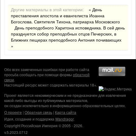
Другие материалы в этой категории:
« День
преставления апостола и евангелиста Иоанна
Богослова. Святителя Тихона, патриарха Московского
День преподобного Харитона исповедника. В сей день
празднуется собор преподобных отцов Печерских, в
Ближних пещерах преподобного Антония почивающих
»
Обо всех замеченных ошибках при работе сайта
просьба сообщать при помощи формы
обратной
связи
.
Настоящий ресурс может содержать материалы 18+.
Проект является некоммерческим и не предназначен для извлечения
какой-либо выгоды из публикуемых материалов,
он создан исключительно в информационно-образовательных целях.
О проекте
|
Обратная связь
|
Карта сайта
Идея, создание и поддержка
Wandragor
.
Copyright Российская Империя © 2005 - 2026.
v.5.2023.0712