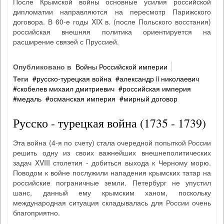
После Крымской войны основные усилия российской
дипломатии направляются на пересмотр Парижского
договора. В 60-е годы XIX в. (после Польского восстания)
российская внешняя политика ориентируется на
расширение связей с Пруссией.
Опубликовано в
Войны Российской империи
Теги
русско‐турецкая война
александр ii николаевич
скобелев михаил дмитриевич
российская империя
медаль
османская империя
мирный договор
Русско - турецкая война (1735 - 1739)
Эта война (4-я по счету) стала очередной попыткой России
решить одну из своих важнейших внешнеполитических
задач XVIII столетия - добиться выхода к Черному морю.
Поводом к войне послужили нападения крымских татар на
российские пограничные земли. Петербург не упустил
шанс, данный ему крымским ханом, поскольку
международная ситуация складывалась для России очень
благоприятно.