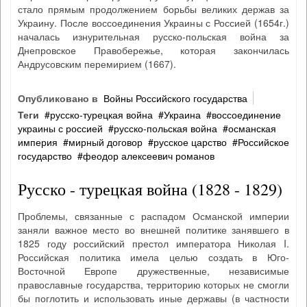
стало прямым продолжением борьбы великих держав за
Украину. После воссоединения Украины с Россией (1654г.)
началась изнурительная русско-польская война за
Днепровское Правобережье, которая закончилась
Андрусовским перемирием (1667).
Опубликовано в
Войны Российского государства
Теги
русско‐турецкая война
Украина
воссоединение
украины с россией
русско‐польская война
османская
империя
мирный договор
русское царство
Российское
государство
феодор алексеевич романов
Русско - турецкая война (1828 - 1829)
Проблемы, связанные с распадом Османской империи
заняли важное место во внешней политике занявшего в
1825 году российский престол императора Николая I.
Российская политика имела целью создать в Юго-
Восточной Европе дружественные, независимые
православные государства, территорию которых не смогли
бы поглотить и использовать иные державы (в частности