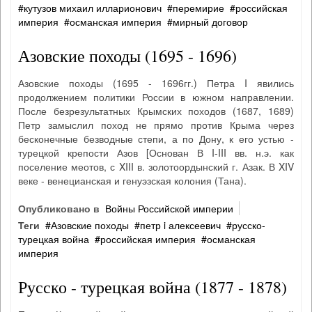
кутузов михаил илларионович
перемирие
российская
империя
османская империя
мирный договор
Азовские походы (1695 - 1696)
Азовские походы (1695 - 1696гг.) Петра I явились
продолжением политики России в южном направлении.
После безрезультатных Крымских походов (1687, 1689)
Петр замыслил поход не прямо против Крыма через
бесконечные безводные степи, а по Дону, к его устью -
турецкой крепости Азов [Основан В I-III вв. н.э. как
поселение меотов, с XIII в. золотоордынский г. Азак. В XIV
веке - венецианская и генуэзская колония (Тана).
Опубликовано в
Войны Российской империи
Теги
Азовские походы
петр i алексеевич
русско‐
турецкая война
российская империя
османская
империя
Русско - турецкая война (1877 - 1878)