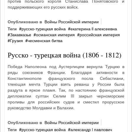
против польского короля Станислава Понятовского и
поддерживающих его русских войск.
Опубликовано в
Войны Российской империи
Теги
русско‐турецкая война
екатерина ii алексеевна
Закавказье
османская империя
российская империя
Грузия
чесменская битва
Русско - турецкая война (1806 - 1812)
Победа Наполеона под Аустерлицем вернула Турцию в
ряды союзников Франции. Благодаря активности в
Константинополе французского посла Себастиани,
тлеющая мечта Турции взять реванш у России была
раздута в яркое пламя. Так, по настоянию французской
дипломатии султан Селим III закрыл черноморские
проливы для российских судов и сместил прорусское
руководство Молдавии и Валахии.
Опубликовано в
Войны Российской империи
Теги
русско‐турецкая война
александр i павлович